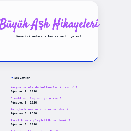
Büyük Aşk Hikayeleri
Romantik anlara ilham veren bilgiler!
Sidebar
ilbet yeni giriş
betexp
Son Yazılar
Kurşun nerelerde kullanılır 4. sınıf ?
Ağustos 7, 2026
Clonidine ilaç ne işe yarar ?
Ağustos 6, 2026
Kuluçkada nem az olursa ne olur ?
Ağustos 6, 2026
Avcılık ve toplayicilik ne demek ?
Ağustos 5, 2026