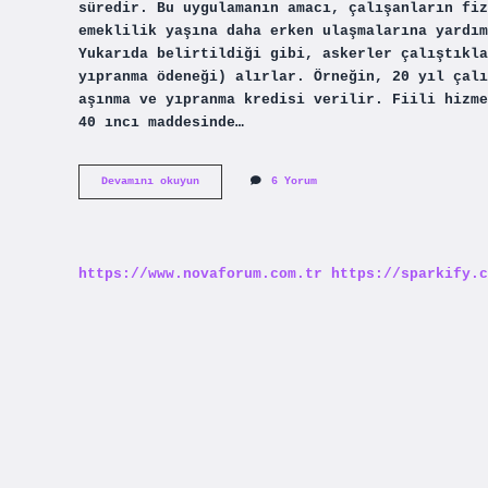
süredir. Bu uygulamanın amacı, çalışanların fiz
emeklilik yaşına daha erken ulaşmalarına yardım
Yukarıda belirtildiği gibi, askerler çalıştıkla
yıpranma ödeneği) alırlar. Örneğin, 20 yıl çalı
aşınma ve yıpranma kredisi verilir. Fiili hizme
40 ıncı maddesinde…
Yıpranma
Devamını okuyun
6 Yorum
Payı
En
Fazla
Kaç
Yıl
https://www.novaforum.com.tr
https://sparkify.c