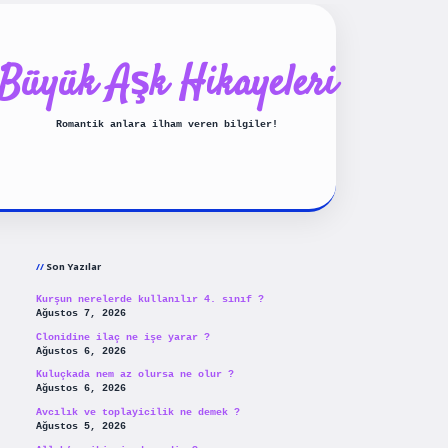
Büyük Aşk Hikayeleri
Romantik anlara ilham veren bilgiler!
Sidebar
ilbet yeni giriş
betexpergiris
Son Yazılar
Kurşun nerelerde kullanılır 4. sınıf ?
Ağustos 7, 2026
Clonidine ilaç ne işe yarar ?
Ağustos 6, 2026
Kuluçkada nem az olursa ne olur ?
Ağustos 6, 2026
Avcılık ve toplayicilik ne demek ?
Ağustos 5, 2026