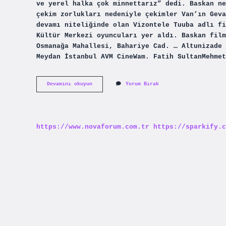
ve yerel halka çok minnettarız” dedi. Baskan ne
çekim zorlukları nedeniyle çekimler Van’ın Geva
devamı niteliğinde olan Vizontele Tuuba adlı fi
Kültür Merkezi oyuncuları yer aldı. Baskan film
Osmanağa Mahallesi, Bahariye Cad. … Altunizade 
Meydan İstanbul AVM CineWam. Fatih SultanMehmet
Başkan
Devamını okuyun
Yorum Bırak
Filmi
2024
Nerede
Çekildi
https://www.novaforum.com.tr
https://sparkify.c