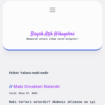
menüyü
Anasayfa
Gizlilik Politikası
aç
Yasal Uyarı
Hakkımızda
Büyük Aşk Hikayeleri
Romantik anlara ilham veren bilgiler!
Etiket:
Yalancı maki nedir
Maki Ornekleri Nelerdir
Tarih: Ekim 27, 2024
Maki türleri nelerdir? Akdeniz iklimine en iyi