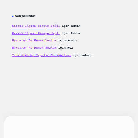
Son yorumlar
Kasaba Ilçesi Nereye Bağlı
için
admin
Kasaba Ilçesi Nereye Bağlı
için
Emine
Bertaraf Ne Demek Sözlük
için
admin
Bertaraf Ne Demek Sözlük
için
Köz
Yeni Ayda Ne Yapılır Ne Yapılmaz
için
admin
riş
betexpergiris.casino
betexper güncel giriş