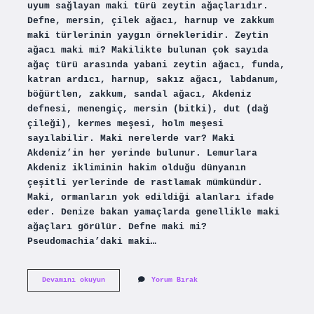
uyum sağlayan maki türü zeytin ağaçlarıdır.
Defne, mersin, çilek ağacı, harnup ve zakkum
maki türlerinin yaygın örnekleridir. Zeytin
ağacı maki mi? Makilikte bulunan çok sayıda
ağaç türü arasında yabani zeytin ağacı, funda,
katran ardıcı, harnup, sakız ağacı, labdanum,
böğürtlen, zakkum, sandal ağacı, Akdeniz
defnesi, menengiç, mersin (bitki), dut (dağ
çileği), kermes meşesi, holm meşesi
sayılabilir. Maki nerelerde var? Maki
Akdeniz’in her yerinde bulunur. Lemurlara
Akdeniz ikliminin hakim olduğu dünyanın
çeşitli yerlerinde de rastlamak mümkündür.
Maki, ormanların yok edildiği alanları ifade
eder. Denize bakan yamaçlarda genellikle maki
ağaçları görülür. Defne maki mi?
Pseudomachia’daki maki…
Maki
Devamını okuyun
Yorum Bırak
Ornekleri
Nelerdir