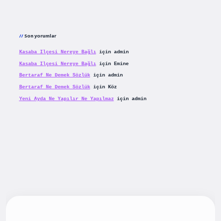
Son yorumlar
Kasaba Ilçesi Nereye Bağlı
için
admin
Kasaba Ilçesi Nereye Bağlı
için
Emine
Bertaraf Ne Demek Sözlük
için
admin
Bertaraf Ne Demek Sözlük
için
Köz
Yeni Ayda Ne Yapılır Ne Yapılmaz
için
admin
iş
betexpergiris.casino
betexper güncel giriş