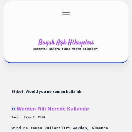
menüyü
Anasayfa
Gizlilik Politikası
aç
Yasal Uyarı
Hakkımızda
Büyük Aşk Hikayeleri
Romantik anlara ilham veren bilgiler!
Etiket:
Would you ne zaman kullanılır
Werden Fiili Nerede Kullanılır
Tarih: Ekim 6, 2024
Wird ne zaman kullanılır? Werden, Almanca