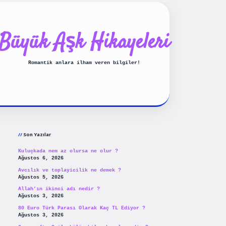
Büyük Aşk Hikayeleri
Romantik anlara ilham veren bilgiler!
Sidebar
ilbet yeni giriş
betexpergiris
Son Yazılar
Kuluçkada nem az olursa ne olur ?
Ağustos 6, 2026
Avcılık ve toplayicilik ne demek ?
Ağustos 5, 2026
Allah’ın ikinci adı nedir ?
Ağustos 3, 2026
80 Euro Türk Parası Olarak Kaç TL Ediyor ?
Ağustos 3, 2026