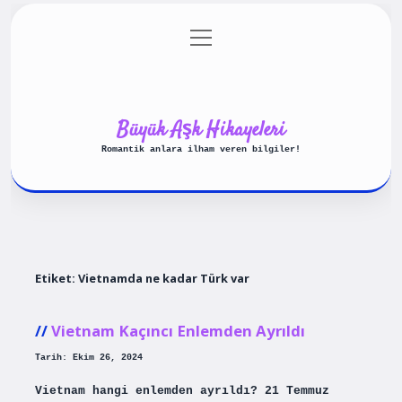
menüyü
Anasayfa
Gizlilik Politikası
aç
Yasal Uyarı
Hakkımızda
Büyük Aşk Hikayeleri
Romantik anlara ilham veren bilgiler!
Etiket:
Vietnamda ne kadar Türk var
Vietnam Kaçıncı Enlemden Ayrıldı
Tarih: Ekim 26, 2024
Vietnam hangi enlemden ayrıldı? 21 Temmuz