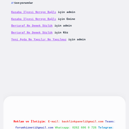
Son yorumlar
Kasaba Ilçesi Nereye Bağlı
için
admin
Kasaba Ilçesi Nereye Bağlı
için
Emine
Bertaraf Ne Demek Sözlük
için
admin
Bertaraf Ne Demek Sözlük
için
Köz
Yeni Ayda Ne Yapılır Ne Yapılmaz
için
admin
riş
betexpergiris.casino
betexper güncel giriş
Reklam ve İletişim:
E-mail:
backlinkpaneli@gmail.com
Teams:
forumhizmeti@gmail.com
Whatsapp: 0262 606 0 726
Telegram: