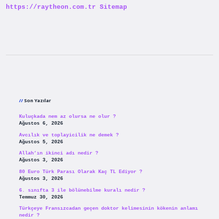
https://raytheon.com.tr
Sitemap
Sidebar
Son Yazılar
Kuluçkada nem az olursa ne olur ?
Ağustos 6, 2026
Avcılık ve toplayicilik ne demek ?
Ağustos 5, 2026
Allah’ın ikinci adı nedir ?
Ağustos 3, 2026
80 Euro Türk Parası Olarak Kaç TL Ediyor ?
Ağustos 3, 2026
6. sınıfta 3 ile bölünebilme kuralı nedir ?
Temmuz 30, 2026
Türkçeye Fransızcadan geçen doktor kelimesinin kökenin anlamı
nedir ?