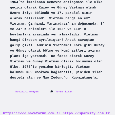
1954’te imzalanan Cenevre Antlaşması ile ülke
geçici olarak Kuzey ve Güney Vietnam olmak
üzere ikiye bölündü ve 17. paralel sınır
olarak belirlendi. Vietnam hangi enlem?
Vietnam, Çinhindi Yarımadası’nın doğusunda, 8°
ve 24° K enlemleri ile 102° ve 110° D
boylamları arasında yer almaktadır. Vietnam
hangi ülkeden ayrılmıştır? Ancak savaştan
galip çıktı. ABD’nin Vietnam’ı Kore gibi Kuzey
ve Güney olarak bölme ve komünistleri ayırma
planı işe yaramadı. De facto olarak Kuzey
Vietnam ve Güney Vietnam olarak bölünmüş olan
ülke, 1975’te yeniden birleşti. Vietnam
bölündü mü? Moskova bağlantılı, Çin’den silah
desteği alan ve Mao Zedong’un Kuomintang’a…
Vietnam
Devamını okuyun
Yorum Bırak
Kaçıncı
Enlemden
Ayrıldı
https://www.novaforum.com.tr
https://sparkify.com.tr