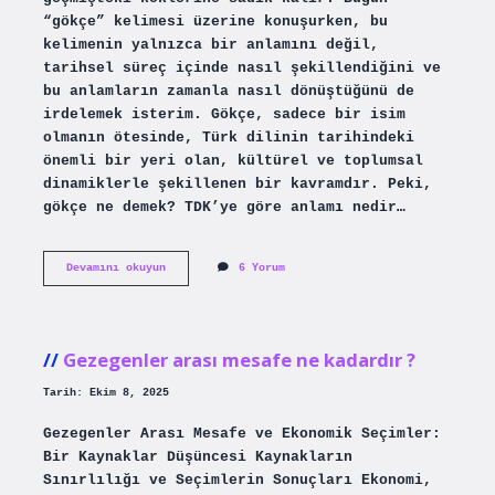
“gökçe” kelimesi üzerine konuşurken, bu
kelimenin yalnızca bir anlamını değil,
tarihsel süreç içinde nasıl şekillendiğini ve
bu anlamların zamanla nasıl dönüştüğünü de
irdelemek isterim. Gökçe, sadece bir isim
olmanın ötesinde, Türk dilinin tarihindeki
önemli bir yeri olan, kültürel ve toplumsal
dinamiklerle şekillenen bir kavramdır. Peki,
gökçe ne demek? TDK’ye göre anlamı nedir…
Gökçe
Devamını okuyun
6 Yorum
ne
demek
TDK
?
Gezegenler arası mesafe ne kadardır ?
Tarih: Ekim 8, 2025
Gezegenler Arası Mesafe ve Ekonomik Seçimler:
Bir Kaynaklar Düşüncesi Kaynakların
Sınırlılığı ve Seçimlerin Sonuçları Ekonomi,