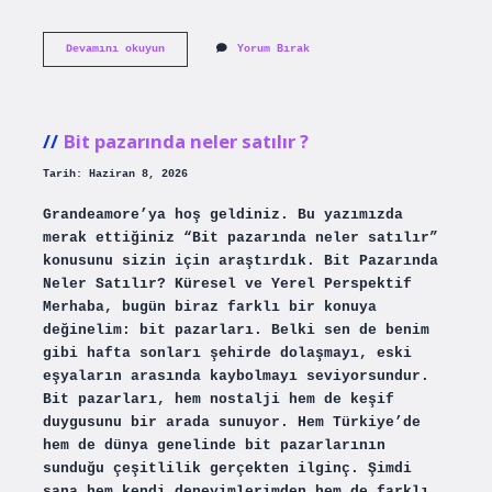
Defibrilatör
Devamını okuyun
Yorum Bırak
kaç
volt
verir
?
Bit pazarında neler satılır ?
Tarih: Haziran 8, 2026
Grandeamore’ya hoş geldiniz. Bu yazımızda
merak ettiğiniz “Bit pazarında neler satılır”
konusunu sizin için araştırdık. Bit Pazarında
Neler Satılır? Küresel ve Yerel Perspektif
Merhaba, bugün biraz farklı bir konuya
değinelim: bit pazarları. Belki sen de benim
gibi hafta sonları şehirde dolaşmayı, eski
eşyaların arasında kaybolmayı seviyorsundur.
Bit pazarları, hem nostalji hem de keşif
duygusunu bir arada sunuyor. Hem Türkiye’de
hem de dünya genelinde bit pazarlarının
sunduğu çeşitlilik gerçekten ilginç. Şimdi
sana hem kendi deneyimlerimden hem de farklı