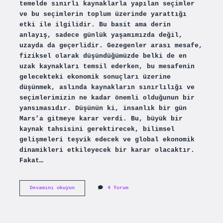
temelde sınırlı kaynaklarla yapılan seçimler
ve bu seçimlerin toplum üzerinde yarattığı
etki ile ilgilidir. Bu basit ama derin
anlayış, sadece günlük yaşamımızda değil,
uzayda da geçerlidir. Gezegenler arası mesafe,
fiziksel olarak düşündüğümüzde belki de en
uzak kaynakları temsil ederken, bu mesafenin
gelecekteki ekonomik sonuçları üzerine
düşünmek, aslında kaynakların sınırlılığı ve
seçimlerimizin ne kadar önemli olduğunun bir
yansımasıdır. Düşünün ki, insanlık bir gün
Mars’a gitmeye karar verdi. Bu, büyük bir
kaynak tahsisini gerektirecek, bilimsel
gelişmeleri teşvik edecek ve global ekonomik
dinamikleri etkileyecek bir karar olacaktır.
Fakat…
Gezegenler
Devamını okuyun
4 Yorum
arası
mesafe
ne
kadardır
?