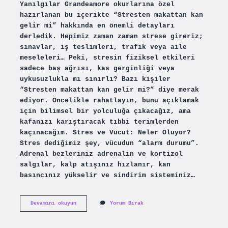
Yanılgılar Grandeamore okurlarına özel
hazırlanan bu içerikte “Stresten makattan kan
gelir mi” hakkında en önemli detayları
derledik. Hepimiz zaman zaman strese gireriz;
sınavlar, iş teslimleri, trafik veya aile
meseleleri… Peki, stresin fiziksel etkileri
sadece baş ağrısı, kas gerginliği veya
uykusuzlukla mı sınırlı? Bazı kişiler
“Stresten makattan kan gelir mi?” diye merak
ediyor. Öncelikle rahatlayın, bunu açıklamak
için bilimsel bir yolculuğa çıkacağız, ama
kafanızı karıştıracak tıbbi terimlerden
kaçınacağım. Stres ve Vücut: Neler Oluyor?
Stres dediğimiz şey, vücudun “alarm durumu”.
Adrenal bezleriniz adrenalin ve kortizol
salgılar, kalp atışınız hızlanır, kan
basıncınız yükselir ve sindirim sisteminiz…
Stresten
Devamını okuyun
Yorum Bırak
makattan
kan
gelir