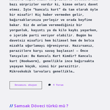
bazı sürprizler vardır ki, kimse onları davet
etmez. İşte “kancalı kurt” da tam olarak öyle
bir misafir! Hiç haber vermeden gelir,
bağırsaklarınıza yerleşir ve orada keyfine
bakar. Siz de anlam veremediğiniz bir
yorgunluk, kaşıntı ya da kilo kaybı yaşarken,
o içeride parti veriyor olabilir. Bugün bu
davetsiz misafiri hem bilimsel hem de bolca
mizahla uğurlamayı öğreniyoruz. Hazırsanız,
parazitlere karşı savaş başlasın! — Önce
Tanıyalım: Bu Kancalı Kurt Kimdir? Kancalı
kurt (Hookworm), genellikle ince bağırsakta
yaşayan küçük, sinsi bir parazittir.
Mikroskobik larvaları genellikle…
Kancalı
Devamını okuyun
4 Yorum
kurt
nasıl
tedavi
edilir
?
Samsak Döveci türkü mü ?