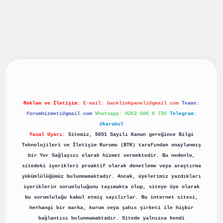
giris.casino
betexper güncel giriş
Reklam ve İletişim:
E-mail:
backlinkpaneli@gmail.com
Teams:
forumhizmeti@gmail.com
Whatsapp: 0262 606 0 726
Telegram:
@karabul
Yasal Uyarı:
Sitemiz, 5651 Sayılı Kanun gereğince Bilgi
Teknolojileri ve İletişim Kurumu (BTK) tarafından onaylanmış
bir Yer Sağlayıcı olarak hizmet vermektedir. Bu nedenle,
sitedeki içerikleri proaktif olarak denetleme veya araştırma
yükümlülüğümüz bulunmamaktadır. Ancak, üyelerimiz yazdıkları
içeriklerin sorumluluğunu taşımakta olup, siteye üye olarak
bu sorumluluğu kabul etmiş sayılırlar. Bu internet sitesi,
herhangi bir marka, kurum veya şahıs şirketi ile hiçbir
bağlantısı bulunmamaktadır. Sitede yalnızca kendi