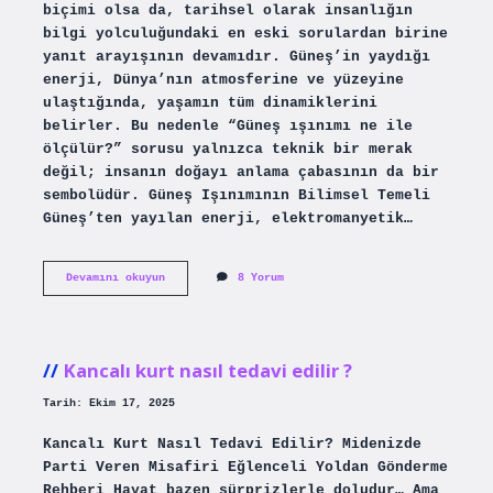
biçimi olsa da, tarihsel olarak insanlığın
bilgi yolculuğundaki en eski sorulardan birine
yanıt arayışının devamıdır. Güneş’in yaydığı
enerji, Dünya’nın atmosferine ve yüzeyine
ulaştığında, yaşamın tüm dinamiklerini
belirler. Bu nedenle “Güneş ışınımı ne ile
ölçülür?” sorusu yalnızca teknik bir merak
değil; insanın doğayı anlama çabasının da bir
sembolüdür. Güneş Işınımının Bilimsel Temeli
Güneş’ten yayılan enerji, elektromanyetik…
Güneş
Devamını okuyun
8 Yorum
ışınımı
ne
ile
ölçülür
?
Kancalı kurt nasıl tedavi edilir ?
Tarih: Ekim 17, 2025
Kancalı Kurt Nasıl Tedavi Edilir? Midenizde
Parti Veren Misafiri Eğlenceli Yoldan Gönderme
Rehberi Hayat bazen sürprizlerle doludur… Ama