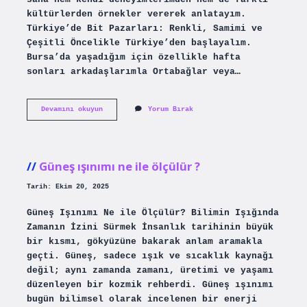
kültürlerden örnekler vererek anlatayım.
Türkiye’de Bit Pazarları: Renkli, Samimi ve
Çeşitli Öncelikle Türkiye’den başlayalım.
Bursa’da yaşadığım için özellikle hafta
sonları arkadaşlarımla Ortabağlar veya…
Bit
Devamını okuyun
Yorum Bırak
pazarında
neler
satılır
?
Güneş ışınımı ne ile ölçülür ?
Tarih: Ekim 20, 2025
Güneş Işınımı Ne ile Ölçülür? Bilimin Işığında
Zamanın İzini Sürmek İnsanlık tarihinin büyük
bir kısmı, gökyüzüne bakarak anlam aramakla
geçti. Güneş, sadece ışık ve sıcaklık kaynağı
değil; aynı zamanda zamanı, üretimi ve yaşamı
düzenleyen bir kozmik rehberdi. Güneş ışınımı
bugün bilimsel olarak incelenen bir enerji