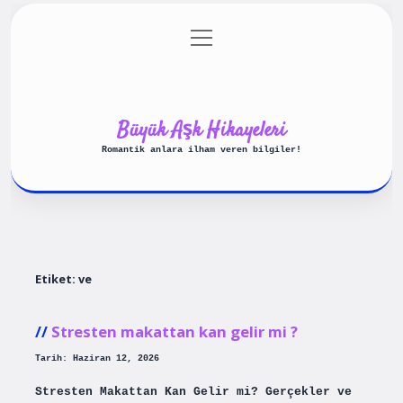
menüyü
Anasayfa
Gizlilik Politikası
aç
Yasal Uyarı
Hakkımızda
Büyük Aşk Hikayeleri
Romantik anlara ilham veren bilgiler!
Etiket:
ve
Stresten makattan kan gelir mi ?
Tarih: Haziran 12, 2026
Stresten Makattan Kan Gelir mi? Gerçekler ve