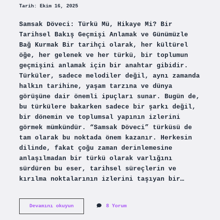
Tarih: Ekim 16, 2025
Samsak Döveci: Türkü Mü, Hikaye Mi? Bir
Tarihsel Bakış Geçmişi Anlamak ve Günümüzle
Bağ Kurmak Bir tarihçi olarak, her kültürel
öğe, her gelenek ve her türkü, bir toplumun
geçmişini anlamak için bir anahtar gibidir.
Türküler, sadece melodiler değil, aynı zamanda
halkın tarihine, yaşam tarzına ve dünya
görüşüne dair önemli ipuçları sunar. Bugün de,
bu türkülere bakarken sadece bir şarkı değil,
bir dönemin ve toplumsal yapının izlerini
görmek mümkündür. “Samsak Döveci” türküsü de
tam olarak bu noktada önem kazanır. Herkesin
dilinde, fakat çoğu zaman derinlemesine
anlaşılmadan bir türkü olarak varlığını
sürdüren bu eser, tarihsel süreçlerin ve
kırılma noktalarının izlerini taşıyan bir…
Samsak
Devamını okuyun
8 Yorum
Döveci
türkü