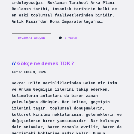
irdeleyeceğiz. Reklamın Tarihsel Arka Planı
Reklamın tarihi, insanlık tarihinin belki de
en eski toplumsal faaliyetlerinden biridir.
Antik Mısır’dan Roma İmparatorluğu’na…
Reklam
Devamını okuyun
7 Yorum
yöntemleri
nelerdir
?
Gökçe ne demek TDK ?
Tarih: Ekim 9, 2025
Gökçe: Dilin Derinliklerinden Gelen Bir İsim
ve Anlam Geçmişin izlerini takip ederken,
kelimelerin anlamları da birer zaman
yolculuğuna dönüşür. Her kelime, geçmişin
izlerini taşır, toplumsal dönüşümlerin,
kültürel kırılma noktalarının, geleneklerin ve
değişimlerin birer yansımasıdır. Bir kelimeye
dair anlamlar, bazen zamanla evrilir, bazen de
geçmişteki köklerine sadık kalır. Bugün