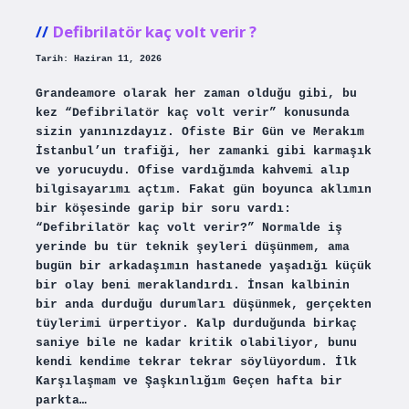
mi
?
Defibrilatör kaç volt verir ?
Tarih: Haziran 11, 2026
Grandeamore olarak her zaman olduğu gibi, bu
kez “Defibrilatör kaç volt verir” konusunda
sizin yanınızdayız. Ofiste Bir Gün ve Merakım
İstanbul’un trafiği, her zamanki gibi karmaşık
ve yorucuydu. Ofise vardığımda kahvemi alıp
bilgisayarımı açtım. Fakat gün boyunca aklımın
bir köşesinde garip bir soru vardı:
“Defibrilatör kaç volt verir?” Normalde iş
yerinde bu tür teknik şeyleri düşünmem, ama
bugün bir arkadaşımın hastanede yaşadığı küçük
bir olay beni meraklandırdı. İnsan kalbinin
bir anda durduğu durumları düşünmek, gerçekten
tüylerimi ürpertiyor. Kalp durduğunda birkaç
saniye bile ne kadar kritik olabiliyor, bunu
kendi kendime tekrar tekrar söylüyordum. İlk
Karşılaşmam ve Şaşkınlığım Geçen hafta bir
parkta…