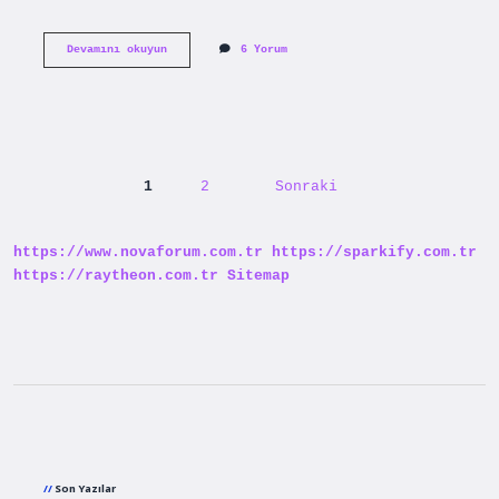
Güney
Devamını okuyun
6 Yorum
Kıbrıs
Avrupa
Birliği
üyesi
mi
?
1
2
Sonraki
Yazı
sayfalaması
https://www.novaforum.com.tr
https://sparkify.com.tr
https://raytheon.com.tr
Sitemap
Sidebar
Son Yazılar