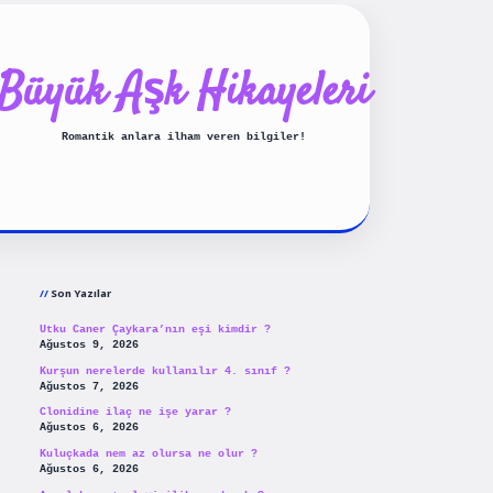
Büyük Aşk Hikayeleri
Romantik anlara ilham veren bilgiler!
Sidebar
ilbet yeni giriş
betexpergiris
Son Yazılar
Utku Caner Çaykara’nın eşi kimdir ?
Ağustos 9, 2026
Kurşun nerelerde kullanılır 4. sınıf ?
Ağustos 7, 2026
Clonidine ilaç ne işe yarar ?
Ağustos 6, 2026
Kuluçkada nem az olursa ne olur ?
Ağustos 6, 2026