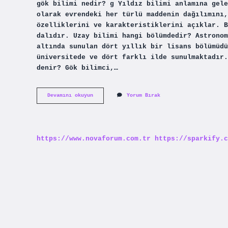
gök bilimi nedir? g Yıldız bilimi anlamına gele
olarak evrendeki her türlü maddenin dağılımını,
özelliklerini ve karakteristiklerini açıklar. B
dalıdır. Uzay bilimi hangi bölümdedir? Astronom
altında sunulan dört yıllık bir lisans bölümüd
üniversitede ve dört farklı ilde sunulmaktadır.
denir? Gök bilimci,…
Uzayla
Devamını okuyun
Yorum Bırak
Ilgili
Bilim
Dalı
Nedir
https://www.novaforum.com.tr
https://sparkify.c