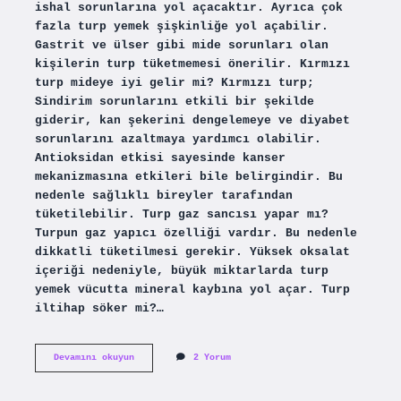
ishal sorunlarına yol açacaktır. Ayrıca çok
fazla turp yemek şişkinliğe yol açabilir.
Gastrit ve ülser gibi mide sorunları olan
kişilerin turp tüketmemesi önerilir. Kırmızı
turp mideye iyi gelir mi? Kırmızı turp;
Sindirim sorunlarını etkili bir şekilde
giderir, kan şekerini dengelemeye ve diyabet
sorunlarını azaltmaya yardımcı olabilir.
Antioksidan etkisi sayesinde kanser
mekanizmasına etkileri bile belirgindir. Bu
nedenle sağlıklı bireyler tarafından
tüketilebilir. Turp gaz sancısı yapar mı?
Turpun gaz yapıcı özelliği vardır. Bu nedenle
dikkatli tüketilmesi gerekir. Yüksek oksalat
içeriği nedeniyle, büyük miktarlarda turp
yemek vücutta mineral kaybına yol açar. Turp
iltihap söker mi?…
Turp
Devamını okuyun
2 Yorum
Mide
Ağrısına
Ne