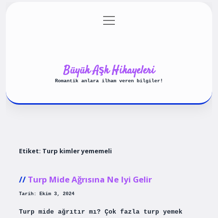
menüyü
Anasayfa
Gizlilik Politikası
aç
Yasal Uyarı
Hakkımızda
Büyük Aşk Hikayeleri
Romantik anlara ilham veren bilgiler!
Etiket:
Turp kimler yememeli
Turp Mide Ağrısına Ne Iyi Gelir
Tarih: Ekim 3, 2024
Turp mide ağrıtır mı? Çok fazla turp yemek