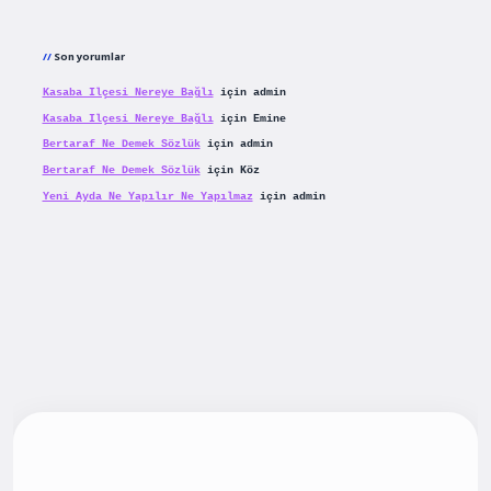
Son yorumlar
Kasaba Ilçesi Nereye Bağlı
için
admin
Kasaba Ilçesi Nereye Bağlı
için
Emine
Bertaraf Ne Demek Sözlük
için
admin
Bertaraf Ne Demek Sözlük
için
Köz
Yeni Ayda Ne Yapılır Ne Yapılmaz
için
admin
iş
betexpergiris.casino
betexper güncel giriş