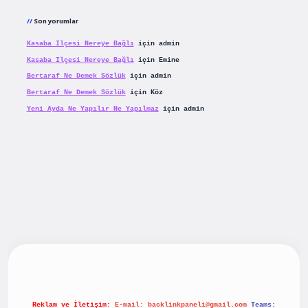
Son yorumlar
Kasaba Ilçesi Nereye Bağlı
için
admin
Kasaba Ilçesi Nereye Bağlı
için
Emine
Bertaraf Ne Demek Sözlük
için
admin
Bertaraf Ne Demek Sözlük
için
Köz
Yeni Ayda Ne Yapılır Ne Yapılmaz
için
admin
riş
betexpergiris.casino
betexper güncel giriş
Reklam ve İletişim:
E-mail:
backlinkpaneli@gmail.com
Teams: