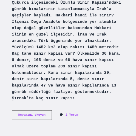
Çukurca ilçesindeki Üzümlü Sınır Kapısı’ndaki
gümrük binalarının tamamlanmasıyla Irak’a
geçişler başladı. Hakkari hangi ile sınır?
İlçemiz Doğu Anadolu bölgesinde yer almakta
olup doğal güzellikler bakımından Hakkari
ilinin en güzel ilçesidir. İran ve Irak
arasındaki Türk üçgeninde yer almaktadır.
Yüzölçümü 1452 km2 olup rakımı 1450 metredir.
Kaç tane sınır kapısı var? Ülkemizde 30 kara,
8 demir, 105 deniz ve 66 hava sınır kapısı
olmak üzere toplam 209 sınır kapısı
bulunmaktadır. Kara sınır kapılarında 29,
demir sınır kapılarında 5, deniz sınır
kapılarında 47 ve hava sınır kapılarında 13
gümrük müdürlüğü faaliyet göstermektedir.
Şırnak’ta kaç sınır kapısı…
Hakkaride
Devamını okuyun
2 Yorum
Kaç
Tane
Sınır
Kapısı
Var