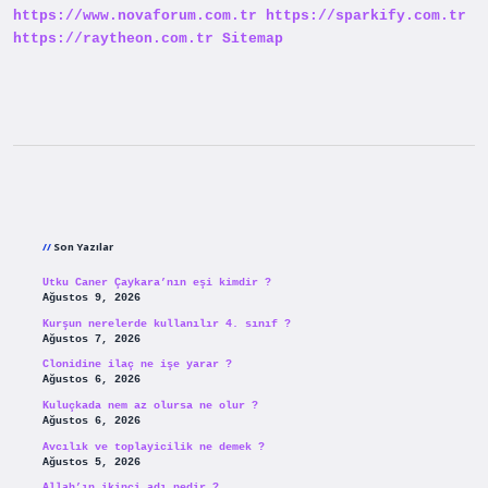
https://www.novaforum.com.tr
https://sparkify.com.tr
https://raytheon.com.tr
Sitemap
Sidebar
Son Yazılar
Utku Caner Çaykara’nın eşi kimdir ?
Ağustos 9, 2026
Kurşun nerelerde kullanılır 4. sınıf ?
Ağustos 7, 2026
Clonidine ilaç ne işe yarar ?
Ağustos 6, 2026
Kuluçkada nem az olursa ne olur ?
Ağustos 6, 2026
Avcılık ve toplayicilik ne demek ?
Ağustos 5, 2026
Allah’ın ikinci adı nedir ?