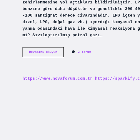
zehirlenmesine yol açtıkları bildirilmiştir. LP
benzine göre daha düşüktür ve genellikle 300-40
-100 santigrat derece civarındadır. LPG içten y
dizel, LPG, doğal gaz vb.) içerdiği kimyasal en
yanma odasındaki hava ile kimyasal reaksiyona g
mi? Sıvılaştırılmış petrol gazı…
Lpg
Devamını okuyun
2 Yorum
Yanıcı
Mı
https://www.novaforum.com.tr
https://sparkify.c