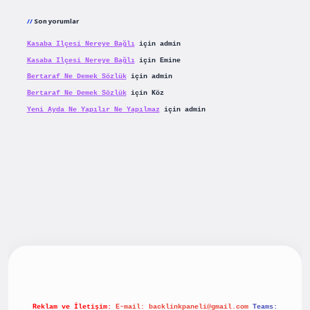
Son yorumlar
Kasaba Ilçesi Nereye Bağlı
için
admin
Kasaba Ilçesi Nereye Bağlı
için
Emine
Bertaraf Ne Demek Sözlük
için
admin
Bertaraf Ne Demek Sözlük
için
Köz
Yeni Ayda Ne Yapılır Ne Yapılmaz
için
admin
riş
betexpergiris.casino
betexper güncel giriş
Reklam ve İletişim:
E-mail:
backlinkpaneli@gmail.com
Teams: