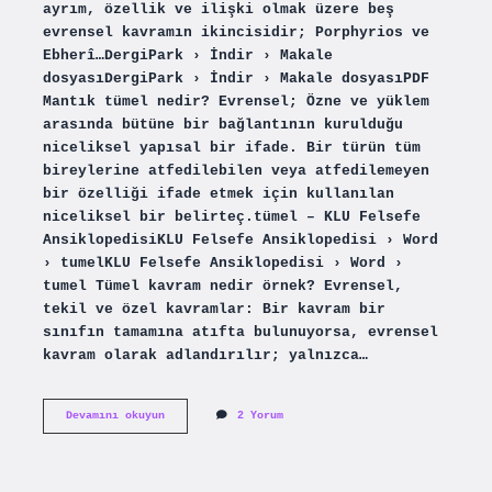
ayrım, özellik ve ilişki olmak üzere beş
evrensel kavramın ikincisidir; Porphyrios ve
Ebherî…DergiPark › İndir › Makale
dosyasıDergiPark › İndir › Makale dosyasıPDF
Mantık tümel nedir? Evrensel; Özne ve yüklem
arasında bütüne bir bağlantının kurulduğu
niceliksel yapısal bir ifade. Bir türün tüm
bireylerine atfedilebilen veya atfedilemeyen
bir özelliği ifade etmek için kullanılan
niceliksel bir belirteç.tümel – KLU Felsefe
AnsiklopedisiKLU Felsefe Ansiklopedisi › Word
› tumelKLU Felsefe Ansiklopedisi › Word ›
tumel Tümel kavram nedir örnek? Evrensel,
tekil ve özel kavramlar: Bir kavram bir
sınıfın tamamına atıfta bulunuyorsa, evrensel
kavram olarak adlandırılır; yalnızca…
5
Devamını okuyun
2 Yorum
Tümel
Nedir
Mantık