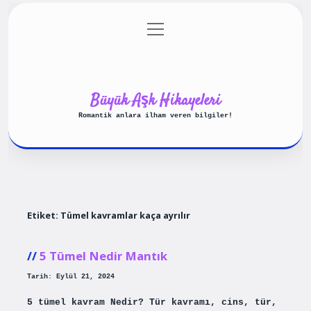
menüyü
Anasayfa
Gizlilik Politikası
aç
Yasal Uyarı
Hakkımızda
Büyük Aşk Hikayeleri
Romantik anlara ilham veren bilgiler!
Etiket:
Tümel kavramlar kaça ayrılır
5 Tümel Nedir Mantık
Tarih: Eylül 21, 2024
5 tümel kavram Nedir? Tür kavramı, cins, tür,