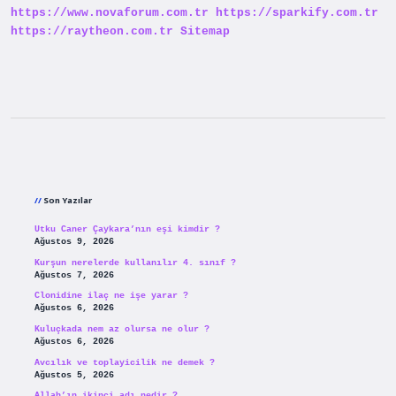
https://www.novaforum.com.tr
https://sparkify.com.tr
https://raytheon.com.tr
Sitemap
Sidebar
Son Yazılar
Utku Caner Çaykara’nın eşi kimdir ?
Ağustos 9, 2026
Kurşun nerelerde kullanılır 4. sınıf ?
Ağustos 7, 2026
Clonidine ilaç ne işe yarar ?
Ağustos 6, 2026
Kuluçkada nem az olursa ne olur ?
Ağustos 6, 2026
Avcılık ve toplayicilik ne demek ?
Ağustos 5, 2026
Allah’ın ikinci adı nedir ?