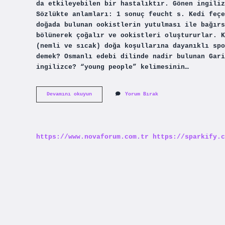
da etkileyebilen bir hastalıktır. Gönen ingiliz
Sözlükte anlamları: 1 sonuç feucht s. Kedi feçe
doğada bulunan ookistlerin yutulması ile bağırs
bölünerek çoğalır ve ookistleri oluştururlar. K
(nemli ve sıcak) doğa koşullarına dayanıklı spo
demek? Osmanlı edebi dilinde nadir bulunan Gari
ingilizce? “young people” kelimesinin…
Gondi
Devamını okuyun
Yorum Bırak
Ne
Demek
https://www.novaforum.com.tr
https://sparkify.c