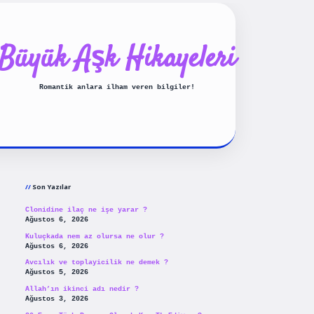
Büyük Aşk Hikayeleri
Romantik anlara ilham veren bilgiler!
Sidebar
ilbet yeni giriş
betexpergiris
Son Yazılar
Clonidine ilaç ne işe yarar ?
Ağustos 6, 2026
Kuluçkada nem az olursa ne olur ?
Ağustos 6, 2026
Avcılık ve toplayicilik ne demek ?
Ağustos 5, 2026
Allah’ın ikinci adı nedir ?
Ağustos 3, 2026