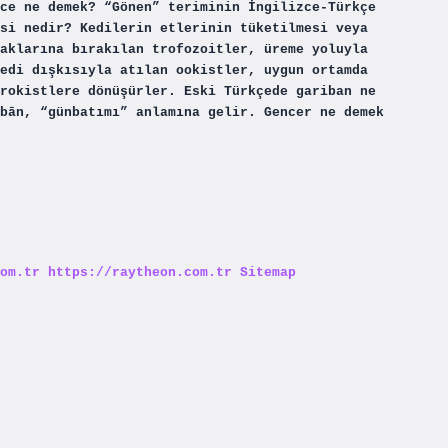
ce ne demek? “Gönen” teriminin İngilizce-Türkçe
si nedir? Kedilerin etlerinin tüketilmesi veya
aklarına bırakılan trofozoitler, üreme yoluyla
edi dışkısıyla atılan ookistler, uygun ortamda
rokistlere dönüşürler. Eski Türkçede gariban ne
bān, “günbatımı” anlamına gelir. Gencer ne demek
om.tr
https://raytheon.com.tr
Sitemap