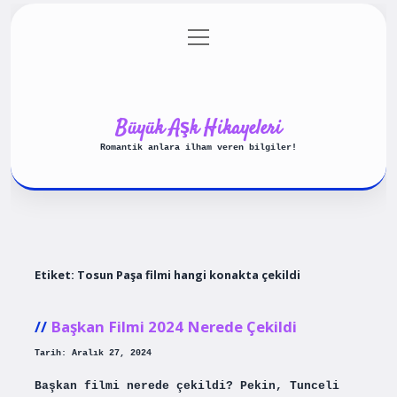
menüyü
Anasayfa
Gizlilik Politikası
aç
Yasal Uyarı
Hakkımızda
Büyük Aşk Hikayeleri
Romantik anlara ilham veren bilgiler!
Etiket:
Tosun Paşa filmi hangi konakta çekildi
Başkan Filmi 2024 Nerede Çekildi
Tarih: Aralık 27, 2024
Başkan filmi nerede çekildi? Pekin, Tunceli