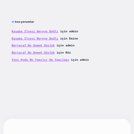
Son yorumlar
Kasaba Ilçesi Nereye Bağlı
için
admin
Kasaba Ilçesi Nereye Bağlı
için
Emine
Bertaraf Ne Demek Sözlük
için
admin
Bertaraf Ne Demek Sözlük
için
Köz
Yeni Ayda Ne Yapılır Ne Yapılmaz
için
admin
giriş
betexpergiris.casino
betexper güncel giriş