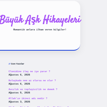
Büyük Aşk Hikayeleri
Romantik anlara ilham veren bilgiler!
Sidebar
ilbet yeni giriş
betexpergiris
Son Yazılar
Clonidine ilaç ne işe yarar ?
Ağustos 6, 2026
Kuluçkada nem az olursa ne olur ?
Ağustos 6, 2026
Avcılık ve toplayicilik ne demek ?
Ağustos 5, 2026
Allah’ın ikinci adı nedir ?
Ağustos 3, 2026