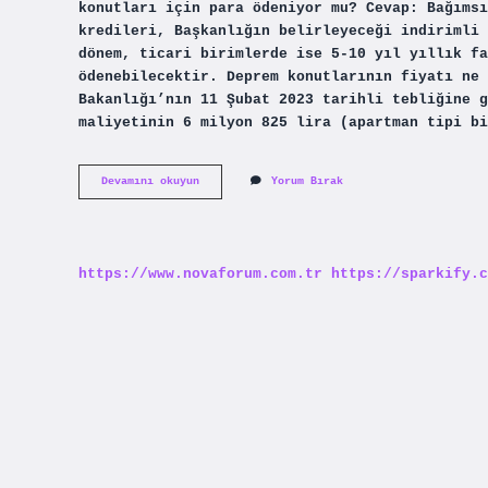
konutları için para ödeniyor mu? Cevap: Bağımsı
kredileri, Başkanlığın belirleyeceği indirimli 
dönem, ticari birimlerde ise 5-10 yıl yıllık fa
ödenebilecektir. Deprem konutlarının fiyatı ne 
Bakanlığı’nın 11 Şubat 2023 tarihli tebliğine g
maliyetinin 6 milyon 825 lira (apartman tipi bi
Deprem
Devamını okuyun
Yorum Bırak
Konutları
Kaç
Lira
Olacak
https://www.novaforum.com.tr
https://sparkify.c