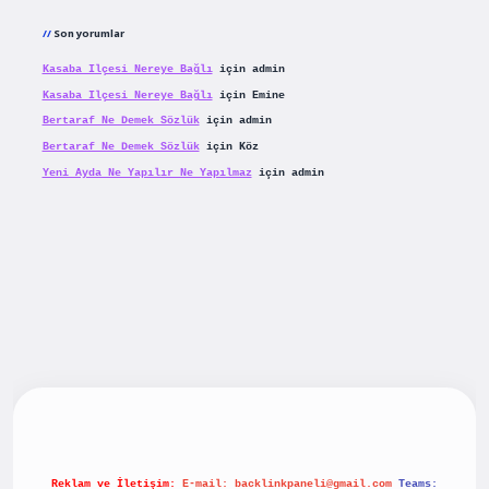
Son yorumlar
Kasaba Ilçesi Nereye Bağlı
için
admin
Kasaba Ilçesi Nereye Bağlı
için
Emine
Bertaraf Ne Demek Sözlük
için
admin
Bertaraf Ne Demek Sözlük
için
Köz
Yeni Ayda Ne Yapılır Ne Yapılmaz
için
admin
iriş
betexpergiris.casino
betexper güncel giriş
Reklam ve İletişim:
E-mail:
backlinkpaneli@gmail.com
Teams: