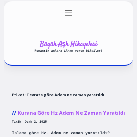
menüyü
Anasayfa
Gizlilik Politikası
aç
Yasal Uyarı
Hakkımızda
Büyük Aşk Hikayeleri
Romantik anlara ilham veren bilgiler!
Etiket:
Tevrata göre Âdem ne zaman yaratıldı
Kurana Göre Hz Adem Ne Zaman Yaratıldı
Tarih: Ocak 2, 2025
İslama göre Hz. Adem ne zaman yaratıldı?