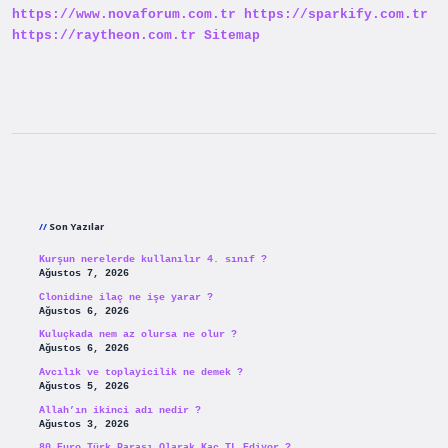
https://www.novaforum.com.tr
https://sparkify.com.tr
Yaratıldı
https://raytheon.com.tr
Sitemap
Sidebar
Son Yazılar
Kurşun nerelerde kullanılır 4. sınıf ?
Ağustos 7, 2026
Clonidine ilaç ne işe yarar ?
Ağustos 6, 2026
Kuluçkada nem az olursa ne olur ?
Ağustos 6, 2026
Avcılık ve toplayicilik ne demek ?
Ağustos 5, 2026
Allah’ın ikinci adı nedir ?
Ağustos 3, 2026
80 Euro Türk Parası Olarak Kaç TL Ediyor ?