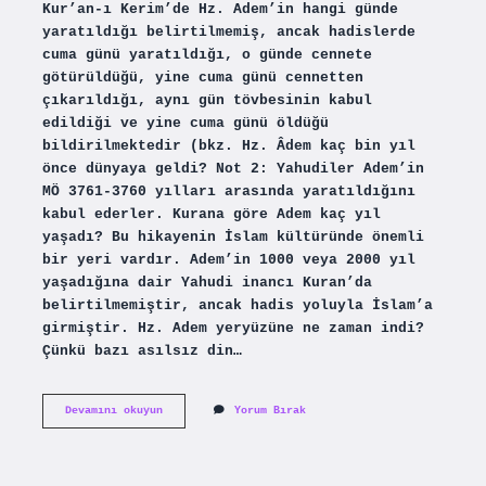
Kur’an-ı Kerim’de Hz. Adem’in hangi günde
yaratıldığı belirtilmemiş, ancak hadislerde
cuma günü yaratıldığı, o günde cennete
götürüldüğü, yine cuma günü cennetten
çıkarıldığı, aynı gün tövbesinin kabul
edildiği ve yine cuma günü öldüğü
bildirilmektedir (bkz. Hz. Âdem kaç bin yıl
önce dünyaya geldi? Not 2: Yahudiler Adem’in
MÖ 3761-3760 yılları arasında yaratıldığını
kabul ederler. Kurana göre Adem kaç yıl
yaşadı? Bu hikayenin İslam kültüründe önemli
bir yeri vardır. Adem’in 1000 veya 2000 yıl
yaşadığına dair Yahudi inancı Kuran’da
belirtilmemiştir, ancak hadis yoluyla İslam’a
girmiştir. Hz. Adem yeryüzüne ne zaman indi?
Çünkü bazı asılsız din…
Kurana
Devamını okuyun
Yorum Bırak
Göre
Hz
Adem
Ne
Zaman