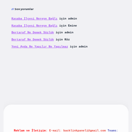
Son yorumlar
Kasaba Ilçesi Nereye Bağlı
için
admin
Kasaba Ilçesi Nereye Bağlı
için
Emine
Bertaraf Ne Demek Sözlük
için
admin
Bertaraf Ne Demek Sözlük
için
Köz
Yeni Ayda Ne Yapılır Ne Yapılmaz
için
admin
riş
betexpergiris.casino
betexper güncel giriş
Reklam ve İletişim:
E-mail:
backlinkpaneli@gmail.com
Teams: