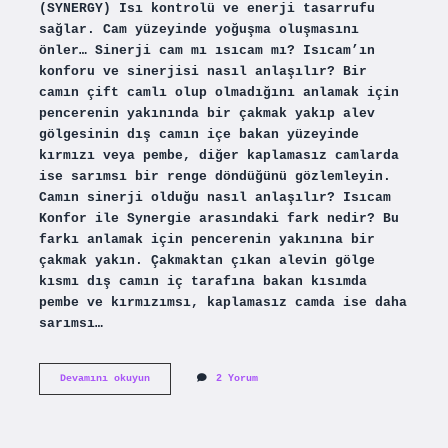
(SYNERGY) Isı kontrolü ve enerji tasarrufu
sağlar. Cam yüzeyinde yoğuşma oluşmasını
önler… Sinerji cam mı ısıcam mı? Isıcam’ın
konforu ve sinerjisi nasıl anlaşılır? Bir
camın çift camlı olup olmadığını anlamak için
pencerenin yakınında bir çakmak yakıp alev
gölgesinin dış camın içe bakan yüzeyinde
kırmızı veya pembe, diğer kaplamasız camlarda
ise sarımsı bir renge döndüğünü gözlemleyin.
Camın sinerji olduğu nasıl anlaşılır? Isıcam
Konfor ile Synergie arasındaki fark nedir? Bu
farkı anlamak için pencerenin yakınına bir
çakmak yakın. Çakmaktan çıkan alevin gölge
kısmı dış camın iç tarafına bakan kısımda
pembe ve kırmızımsı, kaplamasız camda ise daha
sarımsı…
Sinerji
Devamını okuyun
2 Yorum
Cam
Ne
Demek