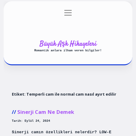
menüyü
Anasayfa
Gizlilik Politikası
aç
Yasal Uyarı
Hakkımızda
Büyük Aşk Hikayeleri
Romantik anlara ilham veren bilgiler!
Etiket:
Temperli cam ile normal cam nasıl ayırt edilir
Sinerji Cam Ne Demek
Tarih: Eylül 24, 2024
Sinerji camın özellikleri nelerdir? LOW-E