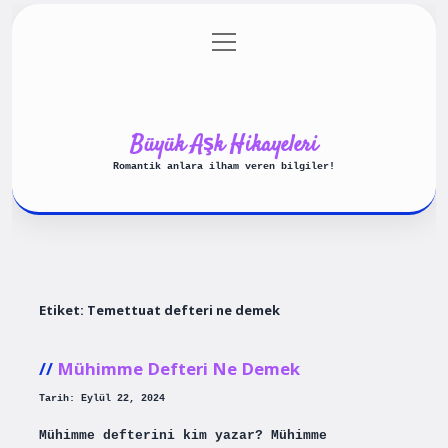
menüyü
Anasayfa
Gizlilik Politikası
aç
Yasal Uyarı
Hakkımızda
Büyük Aşk Hikayeleri
Romantik anlara ilham veren bilgiler!
Etiket:
Temettuat defteri ne demek
Mühimme Defteri Ne Demek
Tarih: Eylül 22, 2024
Mühimme defterini kim yazar? Mühimme