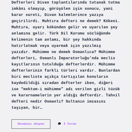
Defterleri Divan toplantılarında tutanak tutma
imkânı olmayıp, görüşülen işin sonucu, yani
karar sureti, Divan kalemlerince yazıya
geçirilirdi. Muhtıra defteri ne demek? Kökeni.
Muhtıra, uyarı kökünden gelir ve uyarılan şey
anlamına gelir. Türk Dil Kurumu sözlüğünde
kelimenin tam anlamı, bir şey hakkında
hatırlatmak veya uyarmak için yazılmış
yazıdır. Mühimme ne demek Osmanlıca? Mühimme
defterleri, Osmanlı İmparatorluğu’nda meclis
kayıtlarının tutulduğu defterlerdir. Mühimme
defterlerinin farklı türleri vardır. Bunlardan
biri mecliste açıkça tartışılan konuların
kaydedildiği sıradan defterler iken, diğeri
ise “mektum-i mühimme” adı verilen gizli tüzük
ve kararnamelerin yer aldığı defterdir. Tahvil
defteri nedir Osmanlı? Sultanın imzasını
taşıyan, bir…
Mühimme
Devamını okuyun
2 Yorum
Defteri
Ne