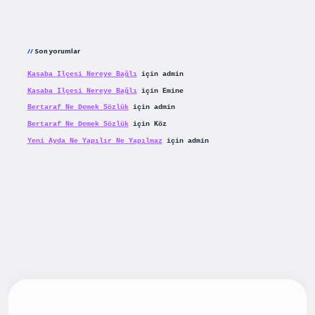
Son yorumlar
Kasaba Ilçesi Nereye Bağlı
için
admin
Kasaba Ilçesi Nereye Bağlı
için
Emine
Bertaraf Ne Demek Sözlük
için
admin
Bertaraf Ne Demek Sözlük
için
Köz
Yeni Ayda Ne Yapılır Ne Yapılmaz
için
admin
iş
betexpergiris.casino
betexper güncel giriş