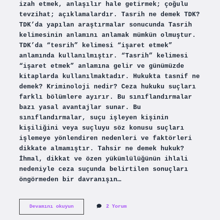
izah etmek, anlaşılır hale getirmek; çoğulu
tevzihat; açıklamalardır. Tasrih ne demek TDK?
TDK’da yapılan araştırmalar sonucunda Tasrih
kelimesinin anlamını anlamak mümkün olmuştur.
TDK’da “tesrih” kelimesi “işaret etmek”
anlamında kullanılmıştır. “Tasrih” kelimesi
“işaret etmek” anlamına gelir ve günümüzde
kitaplarda kullanılmaktadır. Hukukta tasnif ne
demek? Kriminoloji nedir? Ceza hukuku suçları
farklı bölümlere ayırır. Bu sınıflandırmalar
bazı yasal avantajlar sunar. Bu
sınıflandırmalar, suçu işleyen kişinin
kişiliğini veya suçluyu söz konusu suçları
işlemeye yönlendiren nedenleri ve faktörleri
dikkate almamıştır. Tahsir ne demek hukuk?
İhmal, dikkat ve özen yükümlülüğünün ihlali
nedeniyle ceza suçunda belirtilen sonuçları
öngörmeden bir davranışın…
Tasrih
Devamını okuyun
2 Yorum
Ne
Demek