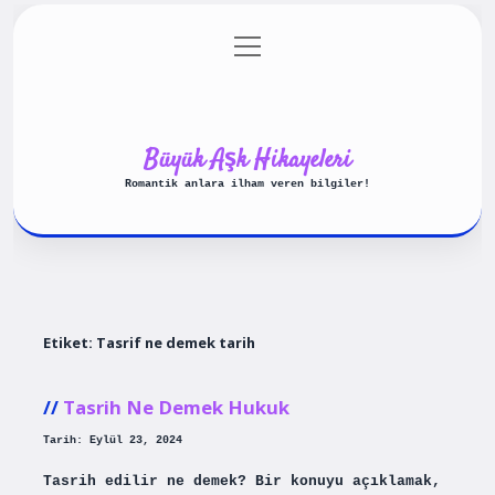
menüyü
Anasayfa
Gizlilik Politikası
aç
Yasal Uyarı
Hakkımızda
Büyük Aşk Hikayeleri
Romantik anlara ilham veren bilgiler!
Etiket:
Tasrif ne demek tarih
Tasrih Ne Demek Hukuk
Tarih: Eylül 23, 2024
Tasrih edilir ne demek? Bir konuyu açıklamak,