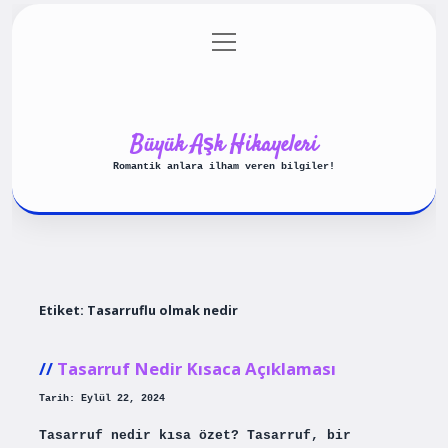
menüyü
Anasayfa
Gizlilik Politikası
aç
Yasal Uyarı
Hakkımızda
Büyük Aşk Hikayeleri
Romantik anlara ilham veren bilgiler!
Etiket:
Tasarruflu olmak nedir
Tasarruf Nedir Kısaca Açıklaması
Tarih: Eylül 22, 2024
Tasarruf nedir kısa özet? Tasarruf, bir