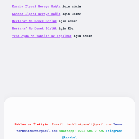
Kasaba Ilçesi Nereye Bağlı
için
admin
Kasaba Ilçesi Nereye Bağlı
için
Emine
Bertaraf Ne Demek Sözlük
için
admin
Bertaraf Ne Demek Sözlük
için
Köz
Yeni Ayda Ne Yapılır Ne Yapılmaz
için
admin
iriş
betexpergiris.casino
betexper güncel giriş
Reklam ve İletişim:
E-mail:
backlinkpaneli@gmail.com
Teams:
forumhizmeti@gmail.com
Whatsapp: 0262 606 0 726
Telegram:
@karabul