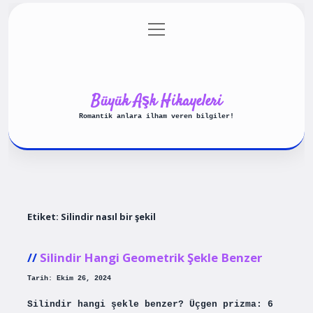
menüyü
Anasayfa
Gizlilik Politikası
aç
Yasal Uyarı
Hakkımızda
Büyük Aşk Hikayeleri
Romantik anlara ilham veren bilgiler!
Etiket:
Silindir nasıl bir şekil
Silindir Hangi Geometrik Şekle Benzer
Tarih: Ekim 26, 2024
Silindir hangi şekle benzer? Üçgen prizma: 6