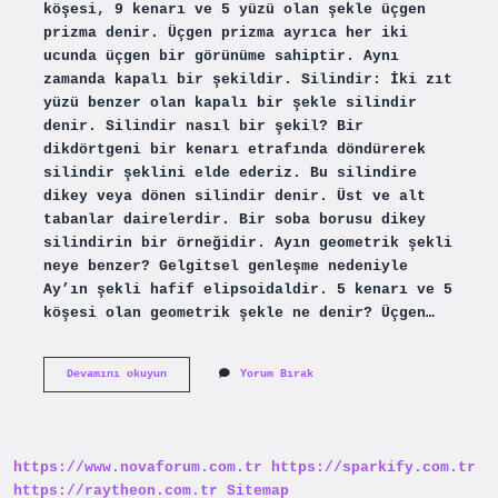
köşesi, 9 kenarı ve 5 yüzü olan şekle üçgen
prizma denir. Üçgen prizma ayrıca her iki
ucunda üçgen bir görünüme sahiptir. Aynı
zamanda kapalı bir şekildir. Silindir: İki zıt
yüzü benzer olan kapalı bir şekle silindir
denir. Silindir nasıl bir şekil? Bir
dikdörtgeni bir kenarı etrafında döndürerek
silindir şeklini elde ederiz. Bu silindire
dikey veya dönen silindir denir. Üst ve alt
tabanlar dairelerdir. Bir soba borusu dikey
silindirin bir örneğidir. Ayın geometrik şekli
neye benzer? Gelgitsel genleşme nedeniyle
Ay’ın şekli hafif elipsoidaldir. 5 kenarı ve 5
köşesi olan geometrik şekle ne denir? Üçgen…
Silindir
Devamını okuyun
Yorum Bırak
Hangi
Geometrik
Şekle
Benzer
https://www.novaforum.com.tr
https://sparkify.com.tr
https://raytheon.com.tr
Sitemap