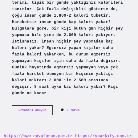
terimi, tipik bir günde yaktığınız kalorileri
tanımlar. Çok fazla değişiklik gösterse de,
çoğu insan günde 1.800-2 kalori tüketir.
Hareketsiz insan günde kaç kalori yakar?
Bulgulara göre, bir kişi bütün gün hiçbir şey
yapmasa bile yine de 2.000 kalori yakıyor.
İstisnasız. İnsan hiçbir şey yapmadan kaç
kalori yakar? Egzersiz yapan kişiler daha
fazla kalori yakarken, bu durum egzersiz
yapmayan kişiler için daha da fazla değişir.
Günlük hayatında egzersiz yapmayan veya çok
fazla hareket etmeyen bir kişinin yaktığı
kalori miktarı 2.000 ile 2.500 arasında
değişir. 8 saat uyku kaç kalori yakar? Kişi
günde ne kadar…
Bir
Devamını okuyun
2 Yorum
Insan
Günde
Kaç
Kalori
Yakar
https://www.novaforum.com.tr
https://sparkify.com.tr