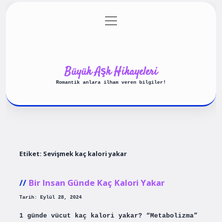
menüyü
Anasayfa
Gizlilik Politikası
aç
Yasal Uyarı
Hakkımızda
Büyük Aşk Hikayeleri
Romantik anlara ilham veren bilgiler!
Etiket:
Sevişmek kaç kalori yakar
Bir Insan Günde Kaç Kalori Yakar
Tarih: Eylül 28, 2024
1 günde vücut kaç kalori yakar? “Metabolizma”