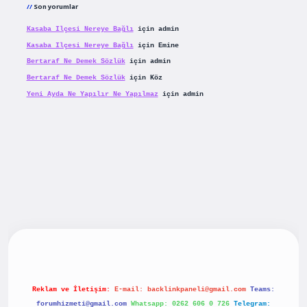
Son yorumlar
Kasaba Ilçesi Nereye Bağlı
için
admin
Kasaba Ilçesi Nereye Bağlı
için
Emine
Bertaraf Ne Demek Sözlük
için
admin
Bertaraf Ne Demek Sözlük
için
Köz
Yeni Ayda Ne Yapılır Ne Yapılmaz
için
admin
riş
betexpergiris.casino
betexper güncel giriş
Reklam ve İletişim:
E-mail:
backlinkpaneli@gmail.com
Teams:
forumhizmeti@gmail.com
Whatsapp: 0262 606 0 726
Telegram: