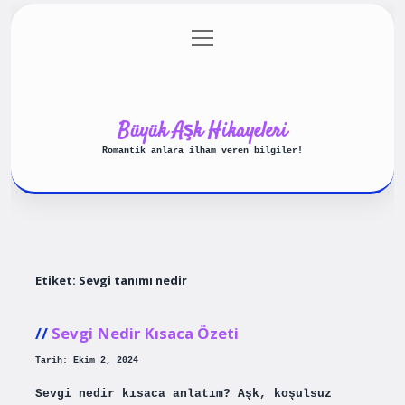
menüyü
Anasayfa
Gizlilik Politikası
aç
Yasal Uyarı
Hakkımızda
Büyük Aşk Hikayeleri
Romantik anlara ilham veren bilgiler!
Etiket:
Sevgi tanımı nedir
Sevgi Nedir Kısaca Özeti
Tarih: Ekim 2, 2024
Sevgi nedir kısaca anlatım? Aşk, koşulsuz