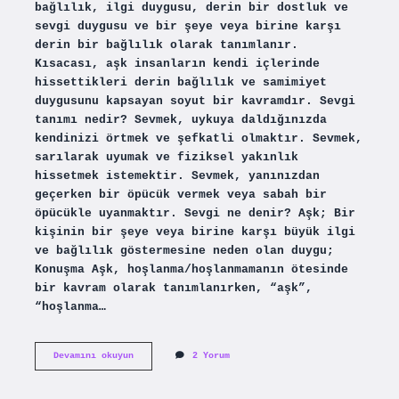
bağlılık, ilgi duygusu, derin bir dostluk ve
sevgi duygusu ve bir şeye veya birine karşı
derin bir bağlılık olarak tanımlanır.
Kısacası, aşk insanların kendi içlerinde
hissettikleri derin bağlılık ve samimiyet
duygusunu kapsayan soyut bir kavramdır. Sevgi
tanımı nedir? Sevmek, uykuya daldığınızda
kendinizi örtmek ve şefkatli olmaktır. Sevmek,
sarılarak uyumak ve fiziksel yakınlık
hissetmek istemektir. Sevmek, yanınızdan
geçerken bir öpücük vermek veya sabah bir
öpücükle uyanmaktır. Sevgi ne denir? Aşk; Bir
kişinin bir şeye veya birine karşı büyük ilgi
ve bağlılık göstermesine neden olan duygu;
Konuşma Aşk, hoşlanma/hoşlanmamanın ötesinde
bir kavram olarak tanımlanırken, “aşk”,
“hoşlanma…
Sevgi
Devamını okuyun
2 Yorum
Nedir
Kısaca
Özeti