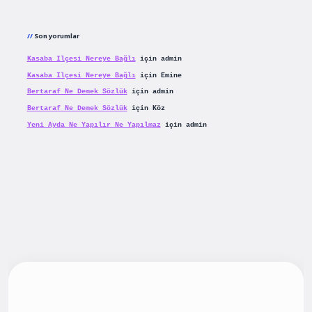
Son yorumlar
Kasaba Ilçesi Nereye Bağlı
için
admin
Kasaba Ilçesi Nereye Bağlı
için
Emine
Bertaraf Ne Demek Sözlük
için
admin
Bertaraf Ne Demek Sözlük
için
Köz
Yeni Ayda Ne Yapılır Ne Yapılmaz
için
admin
giriş
betexpergiris.casino
betexper güncel giriş