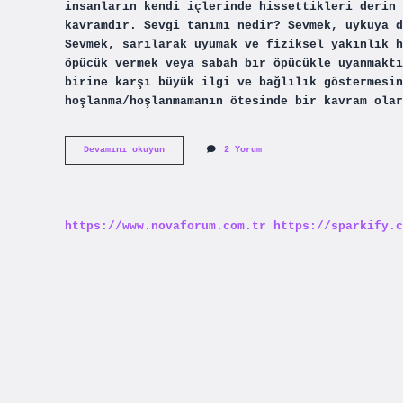
insanların kendi içlerinde hissettikleri derin 
kavramdır. Sevgi tanımı nedir? Sevmek, uykuya d
Sevmek, sarılarak uyumak ve fiziksel yakınlık h
öpücük vermek veya sabah bir öpücükle uyanmaktı
birine karşı büyük ilgi ve bağlılık göstermesi
hoşlanma/hoşlanmamanın ötesinde bir kavram ola
Sevgi
Devamını okuyun
2 Yorum
Nedir
Kısaca
Özeti
https://www.novaforum.com.tr
https://sparkify.c