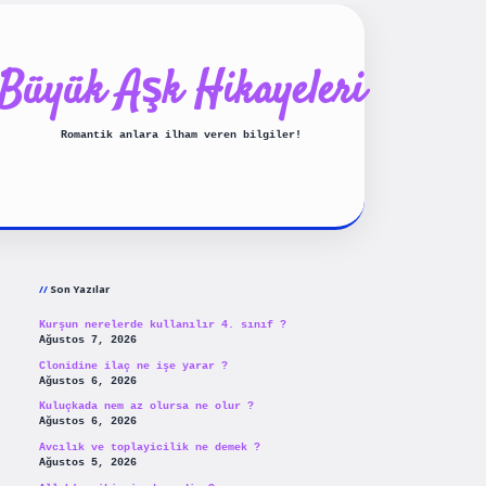
Büyük Aşk Hikayeleri
Romantik anlara ilham veren bilgiler!
Sidebar
ilbet yeni giriş
betexpergiris
Son Yazılar
Kurşun nerelerde kullanılır 4. sınıf ?
Ağustos 7, 2026
Clonidine ilaç ne işe yarar ?
Ağustos 6, 2026
Kuluçkada nem az olursa ne olur ?
Ağustos 6, 2026
Avcılık ve toplayicilik ne demek ?
Ağustos 5, 2026