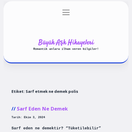
menüyü
Anasayfa
Gizlilik Politikası
aç
Yasal Uyarı
Hakkımızda
Büyük Aşk Hikayeleri
Romantik anlara ilham veren bilgiler!
Etiket:
Sarf etmek ne demek polis
Sarf Eden Ne Demek
Tarih: Ekim 3, 2024
Sarf eden ne demektir? “Tüketilebilir”