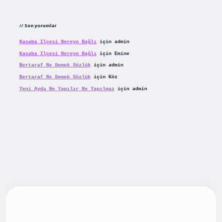
Son yorumlar
Kasaba Ilçesi Nereye Bağlı
için
admin
Kasaba Ilçesi Nereye Bağlı
için
Emine
Bertaraf Ne Demek Sözlük
için
admin
Bertaraf Ne Demek Sözlük
için
Köz
Yeni Ayda Ne Yapılır Ne Yapılmaz
için
admin
iş
betexpergiris.casino
betexper güncel giriş