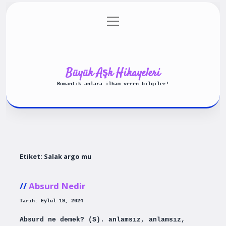
menüyü
Anasayfa
Gizlilik Politikası
aç
Yasal Uyarı
Hakkımızda
Büyük Aşk Hikayeleri
Romantik anlara ilham veren bilgiler!
Etiket:
Salak argo mu
Absurd Nedir
Tarih: Eylül 19, 2024
Absurd ne demek? (S). anlamsız, anlamsız,