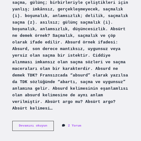
saçma, gülünç; birbirleriyle çeliştikleri için
yanlış; imkânsız, gerçekleşmeyecek, saçmalık
(i). boşunalık, anlamsızlık; delilik, saçmalık
saçma (z). asılsız; gülünç saçmalık (i).
boşunalık, anlamsızlık, düşüncesizlik. Absürt
ne demek örnek? Saçmalık, saçmalık ve çöp
olarak ifade edilir. Absurd örnek ifadesi:
Absurd, son derece mantıksız, uygunsuz veya
yersiz olan saçma bir istektir. Ciddiye
alınması imkansız olan saçma sözleri ve saçma
maceraları olan bir karakterdir. Absurd ne
demek TDK? Fransızcada “absurd” olarak yazılsa
da TDK sözlüğünde “abartı, saçma ve uygunsuz”
anlamına gelir. Absurd kelimesinin eşanlamlısı
olan absurd kelimesine de aynı anlam
verilmiştir. Absürt argo mu? Absürt argo?
Absürt kelimesi…
Absurd
Devamını okuyun
2 Yorum
Nedir