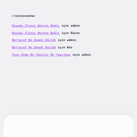
Son yorumlar
Kasaba Ilçesi Nereye Bağlı
için
admin
Kasaba Ilçesi Nereye Bağlı
için
Emine
Bertaraf Ne Demek Sözlük
için
admin
Bertaraf Ne Demek Sözlük
için
Köz
Yeni Ayda Ne Yapılır Ne Yapılmaz
için
admin
t yeni giriş
betexpergiris.casino
betexper güncel giriş