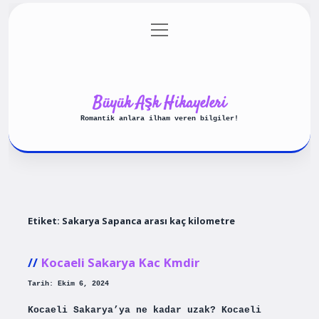
menüyü
Anasayfa
Gizlilik Politikası
aç
Yasal Uyarı
Hakkımızda
Büyük Aşk Hikayeleri
Romantik anlara ilham veren bilgiler!
Etiket:
Sakarya Sapanca arası kaç kilometre
Kocaeli Sakarya Kac Kmdir
Tarih: Ekim 6, 2024
Kocaeli Sakarya’ya ne kadar uzak? Kocaeli