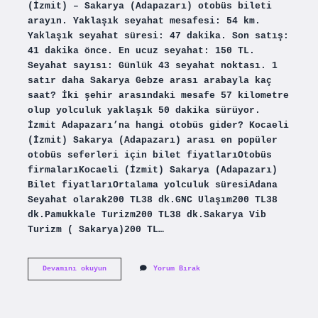
(İzmit) – Sakarya (Adapazarı) otobüs bileti
arayın. Yaklaşık seyahat mesafesi: 54 km.
Yaklaşık seyahat süresi: 47 dakika. Son satış:
41 dakika önce. En ucuz seyahat: 150 TL.
Seyahat sayısı: Günlük 43 seyahat noktası. 1
satır daha Sakarya Gebze arası arabayla kaç
saat? İki şehir arasındaki mesafe 57 kilometre
olup yolculuk yaklaşık 50 dakika sürüyor.
İzmit Adapazarı’na hangi otobüs gider? Kocaeli
(İzmit) Sakarya (Adapazarı) arası en popüler
otobüs seferleri için bilet fiyatlarıOtobüs
firmalarıKocaeli (İzmit) Sakarya (Adapazarı)
Bilet fiyatlarıOrtalama yolculuk süresiAdana
Seyahat olarak200 TL38 dk.GNC Ulaşım200 TL38
dk.Pamukkale Turizm200 TL38 dk.Sakarya Vib
Turizm ( Sakarya)200 TL…
Kocaeli
Devamını okuyun
Yorum Bırak
Sakarya
Kac
Kmdir