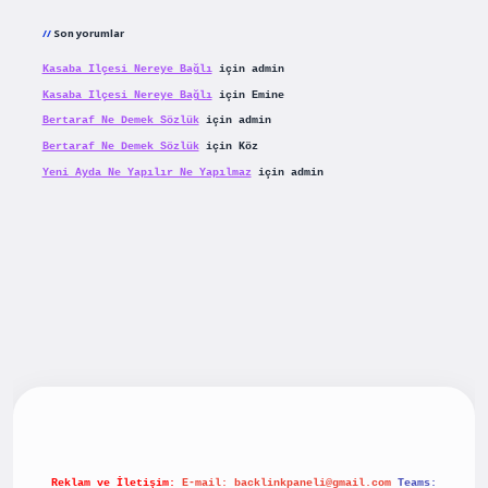
Son yorumlar
Kasaba Ilçesi Nereye Bağlı
için
admin
Kasaba Ilçesi Nereye Bağlı
için
Emine
Bertaraf Ne Demek Sözlük
için
admin
Bertaraf Ne Demek Sözlük
için
Köz
Yeni Ayda Ne Yapılır Ne Yapılmaz
için
admin
ilbet yeni giriş
betexpergiris.casino
betexper güncel gir
Reklam ve İletişim:
E-mail:
backlinkpaneli@gmail.com
Teams: