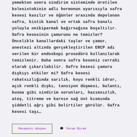
yemekten sonra sindirim sisteminde üretilen
kolesistokinin adlı hormonun uyarısıyla safra
kesesi kasılır ve öğünler arasında depolanan
safra, kistik kanal ve ortak safra kanalı
yoluyla onikiparmak bağırsağına boşaltılır.
Safra kesesinin çamurunu ne temizler?
Öncelikle kanallardaki taşlar ve çamur,
anestezi altında gerçekleştirilen ERCP adı
verilen bir endoskopi prosedürü kullanılarak
temizlenir. Daha sonra safra keseniz cerrahi
olarak çıkarılabilir. Safra kesesi çamuru
dışkıyı etkiler mi? Safra kesesi
rahatsızlığında sarılık, koyu renkli idrar,
açık renkli dışkı, tansiyon düşmesi, bulantı,
kusma gibi sindirim sorunları, hazımsızlık,
ateş, titreme ve karnın sağ üst kısmında
şiddetli ağrı gibi belirtiler görülür. Safra
kesesi taşı…
Safra
Devamını okuyun
Yorum Bırak
Kesesi
Çamuru