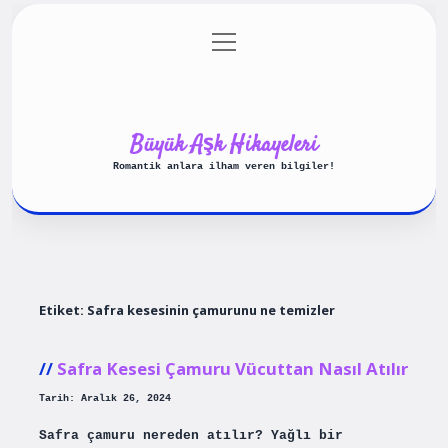
menüyü
Anasayfa
Gizlilik Politikası
aç
Yasal Uyarı
Hakkımızda
Büyük Aşk Hikayeleri
Romantik anlara ilham veren bilgiler!
Etiket:
Safra kesesinin çamurunu ne temizler
Safra Kesesi Çamuru Vücuttan Nasıl Atılır
Tarih: Aralık 26, 2024
Safra çamuru nereden atılır? Yağlı bir