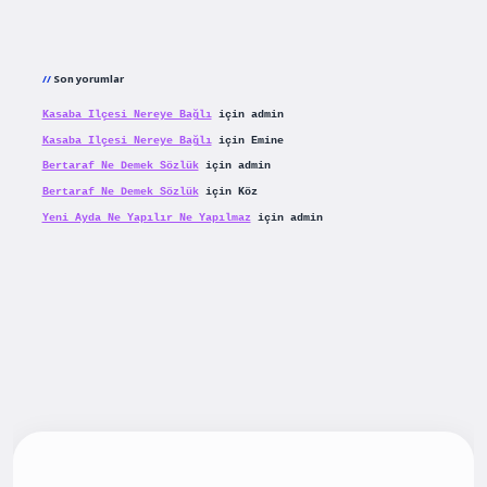
Son yorumlar
Kasaba Ilçesi Nereye Bağlı
için
admin
Kasaba Ilçesi Nereye Bağlı
için
Emine
Bertaraf Ne Demek Sözlük
için
admin
Bertaraf Ne Demek Sözlük
için
Köz
Yeni Ayda Ne Yapılır Ne Yapılmaz
için
admin
iş
betexpergiris.casino
betexper güncel giriş