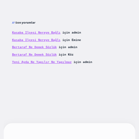
Son yorumlar
Kasaba Ilçesi Nereye Bağlı
için
admin
Kasaba Ilçesi Nereye Bağlı
için
Emine
Bertaraf Ne Demek Sözlük
için
admin
Bertaraf Ne Demek Sözlük
için
Köz
Yeni Ayda Ne Yapılır Ne Yapılmaz
için
admin
ş
betexpergiris.casino
betexper güncel giriş