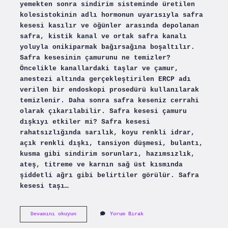
yemekten sonra sindirim sisteminde üretilen
kolesistokinin adlı hormonun uyarısıyla safra
kesesi kasılır ve öğünler arasında depolanan
safra, kistik kanal ve ortak safra kanalı
yoluyla onikiparmak bağırsağına boşaltılır.
Safra kesesinin çamurunu ne temizler?
Öncelikle kanallardaki taşlar ve çamur,
anestezi altında gerçekleştirilen ERCP adı
verilen bir endoskopi prosedürü kullanılarak
temizlenir. Daha sonra safra keseniz cerrahi
olarak çıkarılabilir. Safra kesesi çamuru
dışkıyı etkiler mi? Safra kesesi
rahatsızlığında sarılık, koyu renkli idrar,
açık renkli dışkı, tansiyon düşmesi, bulantı,
kusma gibi sindirim sorunları, hazımsızlık,
ateş, titreme ve karnın sağ üst kısmında
şiddetli ağrı gibi belirtiler görülür. Safra
kesesi taşı…
Safra
Devamını okuyun
Yorum Bırak
Kesesi
Çamuru