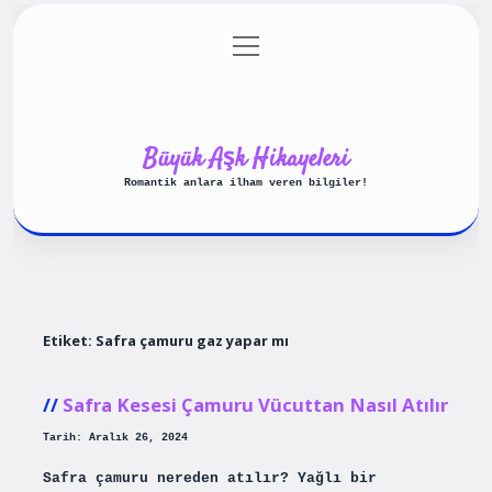
menüyü
Anasayfa
Gizlilik Politikası
aç
Yasal Uyarı
Hakkımızda
Büyük Aşk Hikayeleri
Romantik anlara ilham veren bilgiler!
Etiket:
Safra çamuru gaz yapar mı
Safra Kesesi Çamuru Vücuttan Nasıl Atılır
Tarih: Aralık 26, 2024
Safra çamuru nereden atılır? Yağlı bir