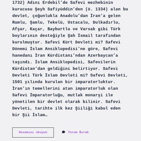
1732) Adını Erdebil’de Safevi mezhebinin
kurucusu Şeyh Safiyüddin’den (ö. 1334) alan bu
devlet, çoğunlukla Anadolu’dan İran’a gelen
Rumlu, Şamlu, Tekelü, Ustacalu, Dulkadırlu,
Afşar, Kaçar, Bayburtlu ve Varsak gibi Türk
boylarının desteğiyle Şah İsmail tarafından
kurulmuştur. Safevi Kürt Devleti mi? Safevi
Dönemi İslam Ansiklopedisi’ne göre, Safevi
hanedanı İran Kürdistanı’ndan Azerbaycan’a
taşındı. İslam Ansiklopedisi, Safevilerin
Kürdistan’dan geldiğini belirtiyor. Safevi
Devleti Türk İslam Devleti mi? Safevi Devleti,
1501 yılında kurulan bir imparatorluktur.
İran’ın temellerini atan imparatorluk olan
Safevi İmparatorluğu, mutlak monarşi ile
yönetilen bir devlet olarak bilinir. Safevi
Devleti, tarihte ilk kez Şiiliği kabul eden
bir Şii İslam…
Safevi
Devamını okuyun
Yorum Bırak
Hanedani
Türk