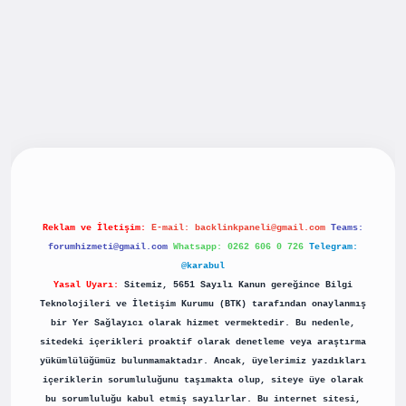
iş
betexpergiris.casino
betexper güncel giriş
Reklam ve İletişim:
E-mail:
backlinkpaneli@gmail.com
Teams:
forumhizmeti@gmail.com
Whatsapp: 0262 606 0 726
Telegram:
@karabul
Yasal Uyarı:
Sitemiz, 5651 Sayılı Kanun gereğince Bilgi
Teknolojileri ve İletişim Kurumu (BTK) tarafından onaylanmış
bir Yer Sağlayıcı olarak hizmet vermektedir. Bu nedenle,
sitedeki içerikleri proaktif olarak denetleme veya araştırma
yükümlülüğümüz bulunmamaktadır. Ancak, üyelerimiz yazdıkları
içeriklerin sorumluluğunu taşımakta olup, siteye üye olarak
bu sorumluluğu kabul etmiş sayılırlar. Bu internet sitesi,