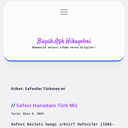
menüyü
Anasayfa
Gizlilik Politikası
aç
Yasal Uyarı
Hakkımızda
Büyük Aşk Hikayeleri
Romantik anlara ilham veren bilgiler!
Etiket:
Safeviler Türkmen mi
Safevi Hanedani Türk Mü
Tarih: Ekim 5, 2024
Safevi Devleti hangi ırktır? Safeviler (1502-