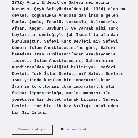
1732) Adını Erdebil’de Safevi mezhebinin
kurucusu Şeyh Safiyüddin’den (ö. 1334) alan bu
devlet, çoğunlukla Anadolu’dan İran’a gelen
Rumlu, Şamlu, Tekelü, Ustacalu, Dulkadırlu,
Afşar, Kaçar, Bayburtlu ve Varsak gibi Türk
boylarının desteğiyle Şah İsmail tarafından
kurulmuştur. Safevi Kürt Devleti mi? Safevi
Dönemi İslam Ansiklopedisi’ne göre, Safevi
hanedanı İran Kürdistanı’ndan Azerbaycan’a
taşındı. İslam Ansiklopedisi, Safevilerin
Kürdistan’dan geldiğini belirtiyor. Safevi
Devleti Türk İslam Devleti mi? Safevi Devleti,
1501 yılında kurulan bir imparatorluktur.
İran’ın temellerini atan imparatorluk olan
Safevi İmparatorluğu, mutlak monarşi ile
yönetilen bir devlet olarak bilinir. Safevi
Devleti, tarihte ilk kez Şiiliği kabul eden
bir Şii İslam…
Safevi
Devamını okuyun
Yorum Bırak
Hanedani
Türk