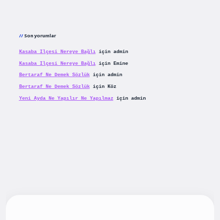
Son yorumlar
Kasaba Ilçesi Nereye Bağlı
için
admin
Kasaba Ilçesi Nereye Bağlı
için
Emine
Bertaraf Ne Demek Sözlük
için
admin
Bertaraf Ne Demek Sözlük
için
Köz
Yeni Ayda Ne Yapılır Ne Yapılmaz
için
admin
iş
betexpergiris.casino
betexper güncel giriş