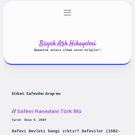
menüyü
Anasayfa
Gizlilik Politikası
aç
Yasal Uyarı
Hakkımızda
Büyük Aşk Hikayeleri
Romantik anlara ilham veren bilgiler!
Etiket:
Safeviler Arap mı
Safevi Hanedani Türk Mü
Tarih: Ekim 5, 2024
Safevi Devleti hangi ırktır? Safeviler (1502-