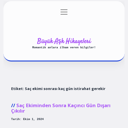
menüyü
Anasayfa
Gizlilik Politikası
aç
Yasal Uyarı
Hakkımızda
Büyük Aşk Hikayeleri
Romantik anlara ilham veren bilgiler!
Etiket:
Saç ekimi sonrası kaç gün istirahat gerekir
Saç Ekiminden Sonra Kaçıncı Gün Dışarı
Çıkılır
Tarih: Ekim 1, 2024