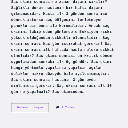
Saç ekimi sonrası ne zaman dışarı çıkılır?
Sağlıklı durum hastanın bir hafta dışarı
çıkmamasıdır. Hasta ilk 3 günden sonra işe
dönmek isterse baş bölgesini terletmeyen
pamuklu bir bone ile korumalıdır. Ancak saç
ekimini takip eden günlerde enfeksiyon riski
yüksek olduğundan dikkatli olunmalıdır. Saç
ekimi sonrası kaç gün istirahat gerekir? Saç
ekimi sonrası ilk haftada hasta nelere dikkat
etmelidir? Saç ekimi sonrası en kritik dönem
uygulamadan sonraki ilk üç gündür. Saç ekimi
hangi yöntemle yapılırsa yapılsın açılan
delikler mikro düzeyde bile iyileşmemiştir.
Saç ekimi sonrası hastanın 3 gün evde
dinlenmesi gerekir. Saç ekimi sonrası ilk 10
gün ne yapılmalı? Saç ekiminden…
Saç
Devamını okuyun
2 Yorum
Ekiminden
Sonra
Kaçıncı
Gün
Dışarı