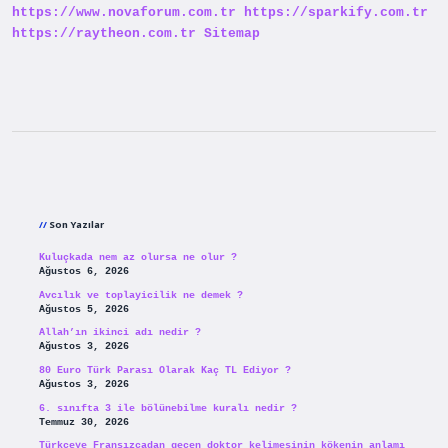
https://www.novaforum.com.tr
https://sparkify.com.tr
Çıkılır
https://raytheon.com.tr
Sitemap
Sidebar
Son Yazılar
Kuluçkada nem az olursa ne olur ?
Ağustos 6, 2026
Avcılık ve toplayicilik ne demek ?
Ağustos 5, 2026
Allah’ın ikinci adı nedir ?
Ağustos 3, 2026
80 Euro Türk Parası Olarak Kaç TL Ediyor ?
Ağustos 3, 2026
6. sınıfta 3 ile bölünebilme kuralı nedir ?
Temmuz 30, 2026
Türkçeye Fransızcadan geçen doktor kelimesinin kökenin anlamı