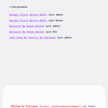
Son yorumlar
Kasaba Ilçesi Nereye Bağlı
için
admin
Kasaba Ilçesi Nereye Bağlı
için
Emine
Bertaraf Ne Demek Sözlük
için
admin
Bertaraf Ne Demek Sözlük
için
Köz
Yeni Ayda Ne Yapılır Ne Yapılmaz
için
admin
riş
betexpergiris.casino
betexper güncel giriş
Reklam ve İletişim:
E-mail:
backlinkpaneli@gmail.com
Teams: