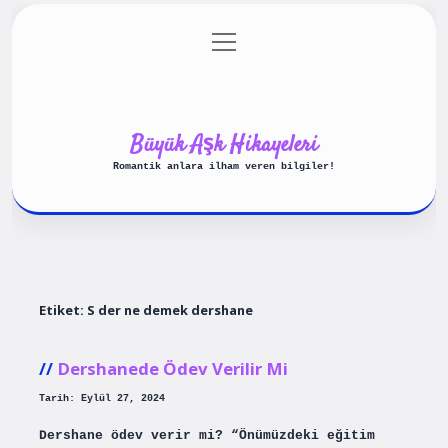
menüyü
Anasayfa
Gizlilik Politikası
aç
Yasal Uyarı
Hakkımızda
Büyük Aşk Hikayeleri
Romantik anlara ilham veren bilgiler!
Etiket:
S der ne demek dershane
Dershanede Ödev Verilir Mi
Tarih: Eylül 27, 2024
Dershane ödev verir mi? “Önümüzdeki eğitim