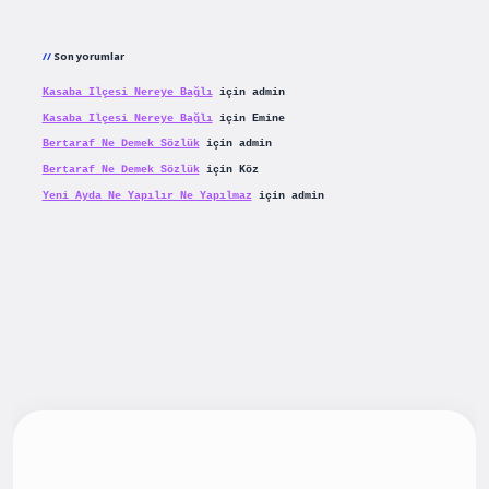
Son yorumlar
Kasaba Ilçesi Nereye Bağlı
için
admin
Kasaba Ilçesi Nereye Bağlı
için
Emine
Bertaraf Ne Demek Sözlük
için
admin
Bertaraf Ne Demek Sözlük
için
Köz
Yeni Ayda Ne Yapılır Ne Yapılmaz
için
admin
iş
betexpergiris.casino
betexper güncel giriş