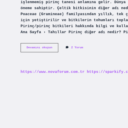
işlenmemiş pirinç tanesi anlamına gelir. Dünya 
öneme sahiptir. Çeltik bitkisinin diğer adı ned
Poaceae (Gramineae) familyasından yıllık, tek ç
için yetiştirilir ve bitkilerin tohumları topla
Pirinç/pirinç bitkileri hakkında bilgi ve kulla
Ana Sayfa › Tahıllar Pirinç diğer adı nedir? Pi
Çeltik
Devamını okuyun
2 Yorum
Pirinç
Aynı
Mı
https://www.novaforum.com.tr
https://sparkify.c