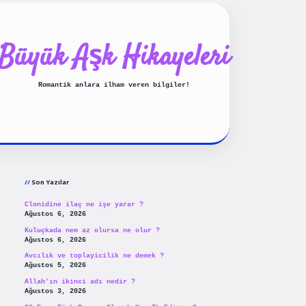
Büyük Aşk Hikayeleri
Romantik anlara ilham veren bilgiler!
Sidebar
ilbet yeni giriş
betexpergiris
Son Yazılar
Clonidine ilaç ne işe yarar ?
Ağustos 6, 2026
Kuluçkada nem az olursa ne olur ?
Ağustos 6, 2026
Avcılık ve toplayicilik ne demek ?
Ağustos 5, 2026
Allah’ın ikinci adı nedir ?
Ağustos 3, 2026