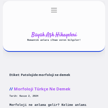
menüyü
Anasayfa
Gizlilik Politikası
aç
Yasal Uyarı
Hakkımızda
Büyük Aşk Hikayeleri
Romantik anlara ilham veren bilgiler!
Etiket:
Patolojide morfoloji ne demek
Morfoloji Türkçe Ne Demek
Tarih: Kasım 2, 2024
Morfoloji ne anlama gelir? Kelime anlamı