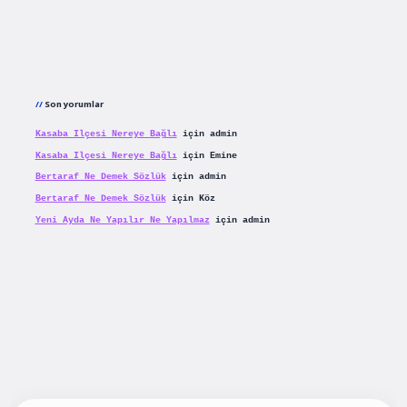
Son yorumlar
Kasaba Ilçesi Nereye Bağlı
için
admin
Kasaba Ilçesi Nereye Bağlı
için
Emine
Bertaraf Ne Demek Sözlük
için
admin
Bertaraf Ne Demek Sözlük
için
Köz
Yeni Ayda Ne Yapılır Ne Yapılmaz
için
admin
iş
betexpergiris.casino
betexper güncel giriş