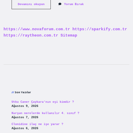
Morfoloji
Devamını okuyun
Yorum Bırak
Türkçe
Ne
Demek
https://www.novaforum.com.tr
https://sparkify.com.tr
https://raytheon.com.tr
Sitemap
Sidebar
Son Yazılar
Utku Caner Çaykara’nın eşi kimdir ?
Ağustos 9, 2026
Kurşun nerelerde kullanılır 4. sınıf ?
Ağustos 7, 2026
Clonidine ilaç ne işe yarar ?
Ağustos 6, 2026