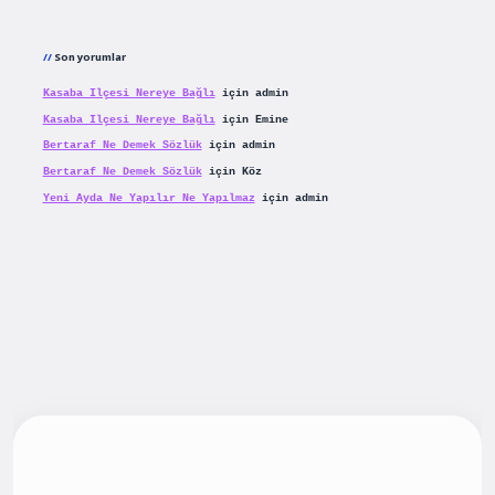
Son yorumlar
Kasaba Ilçesi Nereye Bağlı
için
admin
Kasaba Ilçesi Nereye Bağlı
için
Emine
Bertaraf Ne Demek Sözlük
için
admin
Bertaraf Ne Demek Sözlük
için
Köz
Yeni Ayda Ne Yapılır Ne Yapılmaz
için
admin
ş
betexpergiris.casino
betexper güncel giriş