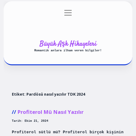
menüyü
Anasayfa
Gizlilik Politikası
aç
Yasal Uyarı
Hakkımızda
Büyük Aşk Hikayeleri
Romantik anlara ilham veren bilgiler!
Etiket:
Pardösü nasıl yazılır TDK 2024
Profiterol Mü Nasıl Yazılır
Tarih: Ekim 21, 2024
Profiterol sütlü mü? Profiterol birçok kişinin