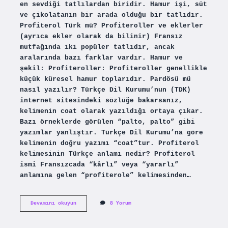
en sevdiği tatlılardan biridir. Hamur işi, süt
ve çikolatanın bir arada olduğu bir tatlıdır.
Profiterol Türk mü? Profiteroller ve eklerler
(ayrıca ekler olarak da bilinir) Fransız
mutfağında iki popüler tatlıdır, ancak
aralarında bazı farklar vardır. Hamur ve
şekil: Profiteroller: Profiteroller genellikle
küçük küresel hamur toplarıdır. Pardösü mü
nasıl yazılır? Türkçe Dil Kurumu’nun (TDK)
internet sitesindeki sözlüğe bakarsanız,
kelimenin coat olarak yazıldığı ortaya çıkar.
Bazı örneklerde görülen “palto, palto” gibi
yazımlar yanlıştır. Türkçe Dil Kurumu’na göre
kelimenin doğru yazımı “coat”tur. Profiterol
kelimesinin Türkçe anlamı nedir? Profiterol
ismi Fransızcada “kârlı” veya “yararlı”
anlamına gelen “profiterole” kelimesinden…
Profiterol
Devamını okuyun
8 Yorum
Mü
Nasıl
Yazılır