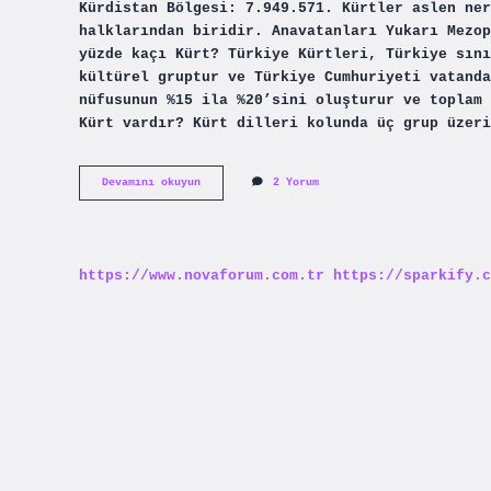
Kürdistan Bölgesi: 7.949.571. Kürtler aslen ner
halklarından biridir. Anavatanları Yukarı Mezop
yüzde kaçı Kürt? Türkiye Kürtleri, Türkiye sını
kültürel gruptur ve Türkiye Cumhuriyeti vatanda
nüfusunun %15 ila %20’sini oluşturur ve toplam 
Kürt vardır? Kürt dilleri kolunda üç grup üzer
Kürtler
Devamını okuyun
2 Yorum
Hangi
Ülkede
https://www.novaforum.com.tr
https://sparkify.c