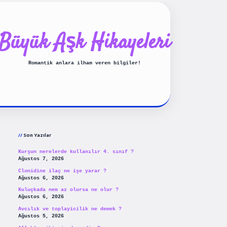
Büyük Aşk Hikayeleri
Romantik anlara ilham veren bilgiler!
Sidebar
ilbet yeni giriş
betexpergiris.
Son Yazılar
Kurşun nerelerde kullanılır 4. sınıf ?
Ağustos 7, 2026
Clonidine ilaç ne işe yarar ?
Ağustos 6, 2026
Kuluçkada nem az olursa ne olur ?
Ağustos 6, 2026
Avcılık ve toplayicilik ne demek ?
Ağustos 5, 2026