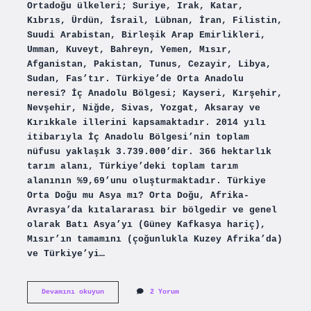
Ortadoğu ülkeleri; Suriye, Irak, Katar,
Kıbrıs, Ürdün, İsrail, Lübnan, İran, Filistin,
Suudi Arabistan, Birleşik Arap Emirlikleri,
Umman, Kuveyt, Bahreyn, Yemen, Mısır,
Afganistan, Pakistan, Tunus, Cezayir, Libya,
Sudan, Fas’tır. Türkiye’de Orta Anadolu
neresi? İç Anadolu Bölgesi; Kayseri, Kırşehir,
Nevşehir, Niğde, Sivas, Yozgat, Aksaray ve
Kırıkkale illerini kapsamaktadır. 2014 yılı
itibarıyla İç Anadolu Bölgesi’nin toplam
nüfusu yaklaşık 3.739.000’dir. 366 hektarlık
tarım alanı, Türkiye’deki toplam tarım
alanının %9,69’unu oluşturmaktadır. Türkiye
Orta Doğu mu Asya mı? Orta Doğu, Afrika-
Avrasya’da kıtalararası bir bölgedir ve genel
olarak Batı Asya’yı (Güney Kafkasya hariç),
Mısır’ın tamamını (çoğunlukla Kuzey Afrika’da)
ve Türkiye’yi…
Orta
Devamını okuyun
2 Yorum
Doğuda
Hangi