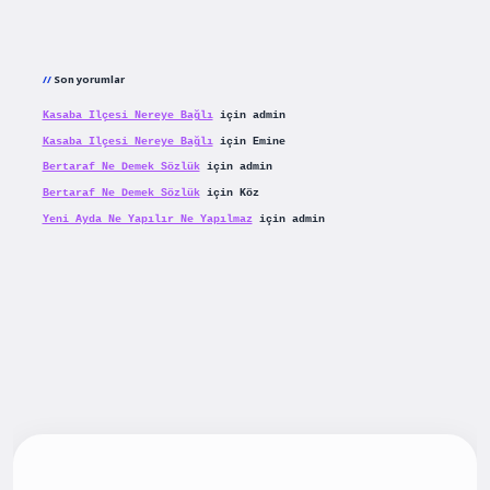
Son yorumlar
Kasaba Ilçesi Nereye Bağlı
için
admin
Kasaba Ilçesi Nereye Bağlı
için
Emine
Bertaraf Ne Demek Sözlük
için
admin
Bertaraf Ne Demek Sözlük
için
Köz
Yeni Ayda Ne Yapılır Ne Yapılmaz
için
admin
iş
betexpergiris.casino
betexper güncel giriş