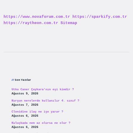
Şehirler
Var
Türkiye
https://www.novaforum.com.tr
https://sparkify.com.tr
https://raytheon.com.tr
Sitemap
Sidebar
Son Yazılar
Utku Caner Çaykara’nın eşi kimdir ?
Ağustos 9, 2026
Kurşun nerelerde kullanılır 4. sınıf ?
Ağustos 7, 2026
Clonidine ilaç ne işe yarar ?
Ağustos 6, 2026
Kuluçkada nem az olursa ne olur ?
Ağustos 6, 2026