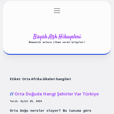
menüyü
Anasayfa
Gizlilik Politikası
aç
Yasal Uyarı
Hakkımızda
Büyük Aşk Hikayeleri
Romantik anlara ilham veren bilgiler!
Etiket:
Orta Afrika ülkeleri hangileri
Orta Doğuda Hangi Şehirler Var Türkiye
Tarih: Eylül 25, 2024
Orta Doğu nereler oluyor? Bu tanıma göre