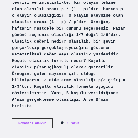
teorisi ve istatistikte, bir olayın lehine
olan olasılık oranı p / (1 − p)’dir, burada p
o olayın olasılığıdır. O olayın aleyhine olan
olasılık oranı (1 − p) / p’dir. Örneğin,
haftanın rastgele bir gününü seçerseniz, Pazar
gününü seçmeniz olasılığı 1/7 değil 1/6’dır.
Olasılık değeri nedir? Olasılık, bir şeyin
gerçekleşip gerçekleşmeyeceğini gösteren
matematiksel değer veya olasılık yüzdesidir.
Koşulu olasılık formülü nedir? Koşullu
olasılık p(sonuç|koşul) olarak gösterilir.
Örneğin, gelen sayının çift olduğu
biliniyorsa, 2 elde etme olasılığı p(2|çift) =
1/3’tür. Koşullu olasılık formülü aşağıda
gösterilmiştir. Yani, B koşulu verildiğinde
A’nın gerçekleşme olasılığı, A ve B’nin
birlikte…
Olasılığın
Devamını okuyun
2 Yorum
Formülü
Nedir