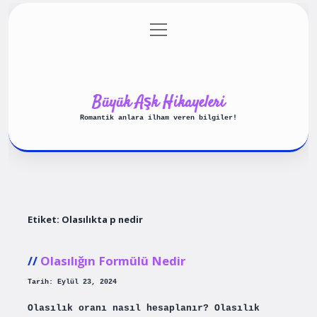
menüyü
Anasayfa
Gizlilik Politikası
aç
Yasal Uyarı
Hakkımızda
Büyük Aşk Hikayeleri
Romantik anlara ilham veren bilgiler!
Etiket:
Olasılıkta p nedir
Olasılığın Formülü Nedir
Tarih: Eylül 23, 2024
Olasılık oranı nasıl hesaplanır? Olasılık