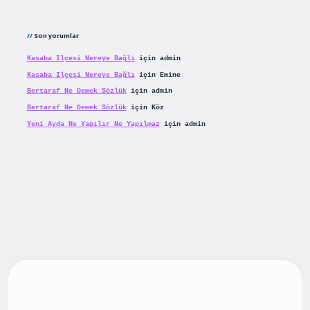
Son yorumlar
Kasaba Ilçesi Nereye Bağlı
için
admin
Kasaba Ilçesi Nereye Bağlı
için
Emine
Bertaraf Ne Demek Sözlük
için
admin
Bertaraf Ne Demek Sözlük
için
Köz
Yeni Ayda Ne Yapılır Ne Yapılmaz
için
admin
iş
betexpergiris.casino
betexper güncel giriş