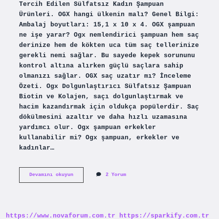
Tercih Edilen Sülfatsız Kadın Şampuan
Ürünleri. OGX hangi ülkenin malı? Genel Bilgi:
Ambalaj boyutları: 15,1 x 10 x 4. OGX şampuan
ne işe yarar? Ogx nemlendirici şampuan hem saç
derinize hem de kökten uca tüm saç tellerinize
gerekli nemi sağlar. Bu sayede kepek sorununu
kontrol altına alırken güçlü saçlara sahip
olmanızı sağlar. OGX saç uzatır mı? İnceleme
Özeti. Ogx Dolgunlaştırıcı Sülfatsız Şampuan
Biotin ve Kolajen, saçı dolgunlaştırmak ve
hacim kazandırmak için oldukça popülerdir. Saç
dökülmesini azaltır ve daha hızlı uzamasına
yardımcı olur. Ogx şampuan erkekler
kullanabilir mi? Ogx şampuan, erkekler ve
kadınlar…
Ogx
Devamını okuyun
2 Yorum
Erkekler
Kullanabilir
Mi
https://www.novaforum.com.tr
https://sparkify.com.tr