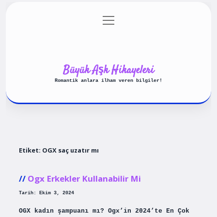
menüyü
Anasayfa
Gizlilik Politikası
aç
Yasal Uyarı
Hakkımızda
Büyük Aşk Hikayeleri
Romantik anlara ilham veren bilgiler!
Etiket:
OGX saç uzatır mı
Ogx Erkekler Kullanabilir Mi
Tarih: Ekim 3, 2024
OGX kadın şampuanı mı? Ogx’in 2024’te En Çok