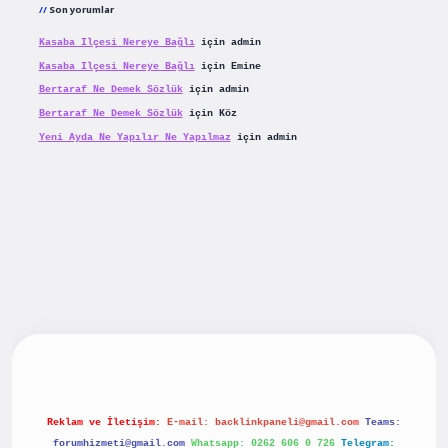
Son yorumlar
Kasaba Ilçesi Nereye Bağlı
için
admin
Kasaba Ilçesi Nereye Bağlı
için
Emine
Bertaraf Ne Demek Sözlük
için
admin
Bertaraf Ne Demek Sözlük
için
Köz
Yeni Ayda Ne Yapılır Ne Yapılmaz
için
admin
riş
betexpergiris.casino
betexper güncel giriş
Reklam ve İletişim:
E-mail:
backlinkpaneli@gmail.com
Teams:
forumhizmeti@gmail.com
Whatsapp: 0262 606 0 726
Telegram: