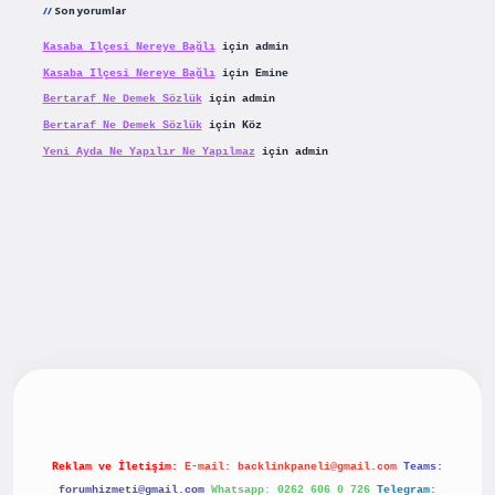
Son yorumlar
Kasaba Ilçesi Nereye Bağlı
için
admin
Kasaba Ilçesi Nereye Bağlı
için
Emine
Bertaraf Ne Demek Sözlük
için
admin
Bertaraf Ne Demek Sözlük
için
Köz
Yeni Ayda Ne Yapılır Ne Yapılmaz
için
admin
riş
betexpergiris.casino
betexper güncel giriş
Reklam ve İletişim:
E-mail:
backlinkpaneli@gmail.com
Teams:
forumhizmeti@gmail.com
Whatsapp: 0262 606 0 726
Telegram: