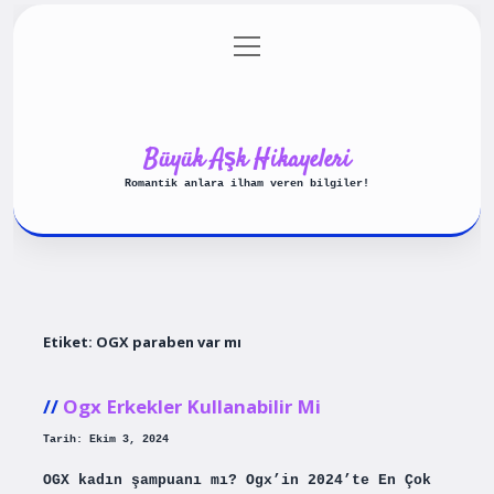
menüyü
Anasayfa
Gizlilik Politikası
aç
Yasal Uyarı
Hakkımızda
Büyük Aşk Hikayeleri
Romantik anlara ilham veren bilgiler!
Etiket:
OGX paraben var mı
Ogx Erkekler Kullanabilir Mi
Tarih: Ekim 3, 2024
OGX kadın şampuanı mı? Ogx’in 2024’te En Çok