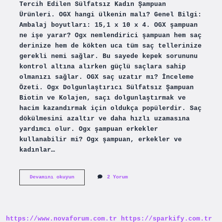
Tercih Edilen Sülfatsız Kadın Şampuan
Ürünleri. OGX hangi ülkenin malı? Genel Bilgi:
Ambalaj boyutları: 15,1 x 10 x 4. OGX şampuan
ne işe yarar? Ogx nemlendirici şampuan hem saç
derinize hem de kökten uca tüm saç tellerinize
gerekli nemi sağlar. Bu sayede kepek sorununu
kontrol altına alırken güçlü saçlara sahip
olmanızı sağlar. OGX saç uzatır mı? İnceleme
Özeti. Ogx Dolgunlaştırıcı Sülfatsız Şampuan
Biotin ve Kolajen, saçı dolgunlaştırmak ve
hacim kazandırmak için oldukça popülerdir. Saç
dökülmesini azaltır ve daha hızlı uzamasına
yardımcı olur. Ogx şampuan erkekler
kullanabilir mi? Ogx şampuan, erkekler ve
kadınlar…
Ogx
Devamını okuyun
2 Yorum
Erkekler
Kullanabilir
Mi
https://www.novaforum.com.tr
https://sparkify.com.tr