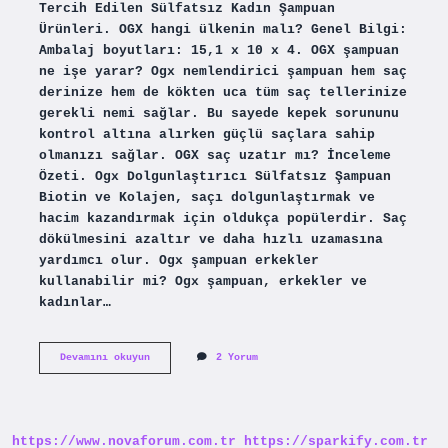
Tercih Edilen Sülfatsız Kadın Şampuan
Ürünleri. OGX hangi ülkenin malı? Genel Bilgi:
Ambalaj boyutları: 15,1 x 10 x 4. OGX şampuan
ne işe yarar? Ogx nemlendirici şampuan hem saç
derinize hem de kökten uca tüm saç tellerinize
gerekli nemi sağlar. Bu sayede kepek sorununu
kontrol altına alırken güçlü saçlara sahip
olmanızı sağlar. OGX saç uzatır mı? İnceleme
Özeti. Ogx Dolgunlaştırıcı Sülfatsız Şampuan
Biotin ve Kolajen, saçı dolgunlaştırmak ve
hacim kazandırmak için oldukça popülerdir. Saç
dökülmesini azaltır ve daha hızlı uzamasına
yardımcı olur. Ogx şampuan erkekler
kullanabilir mi? Ogx şampuan, erkekler ve
kadınlar…
Ogx
Devamını okuyun
2 Yorum
Erkekler
Kullanabilir
Mi
https://www.novaforum.com.tr
https://sparkify.com.tr