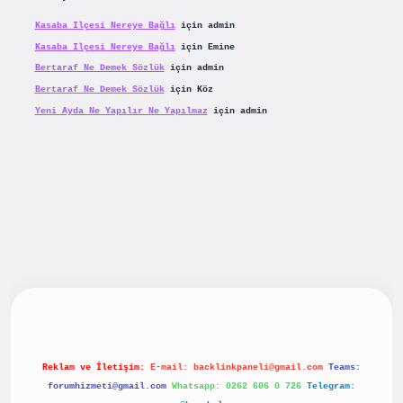
Kasaba Ilçesi Nereye Bağlı
için
admin
Kasaba Ilçesi Nereye Bağlı
için
Emine
Bertaraf Ne Demek Sözlük
için
admin
Bertaraf Ne Demek Sözlük
için
Köz
Yeni Ayda Ne Yapılır Ne Yapılmaz
için
admin
riş
betexpergiris.casino
betexper güncel giriş
Reklam ve İletişim:
E-mail:
backlinkpaneli@gmail.com
Teams:
forumhizmeti@gmail.com
Whatsapp: 0262 606 0 726
Telegram: