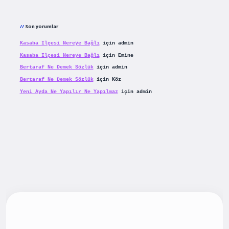
Son yorumlar
Kasaba Ilçesi Nereye Bağlı
için
admin
Kasaba Ilçesi Nereye Bağlı
için
Emine
Bertaraf Ne Demek Sözlük
için
admin
Bertaraf Ne Demek Sözlük
için
Köz
Yeni Ayda Ne Yapılır Ne Yapılmaz
için
admin
iş
betexpergiris.casino
betexper güncel giriş