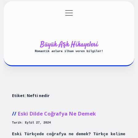
menüyü
Anasayfa
Gizlilik Politikası
aç
Yasal Uyarı
Hakkımızda
Büyük Aşk Hikayeleri
Romantik anlara ilham veren bilgiler!
Etiket:
Nefti nedir
Eski Dilde Coğrafya Ne Demek
Tarih: Eylül 27, 2024
Eski Türkçede coğrafya ne demek? Türkçe kelime