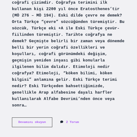
coğrafi çizimdir. Coğrafya terimini ilk
kullanan kişi 2200 yıl önce Eratosthenes’tir
(MÖ 276 – MÖ 194). Eski dilde çevre ne demek?
Orta Türkçe “çevre” sözcüğünden türemiştir. Bu
sözcük, Türkçe eki +A ile Eski Türkçe çevür-
fiilinden türemiştir. Tarihte coğrafya ne
demek? Geçmişte belirli bir zaman veya dönemde
belli bir yerin coğrafi özellikleri ve
koşulları, coğrafi görünümdeki değişim,
geçmişin yeniden inşası gibi konularla
ilgilenen bilim dalıdır. Etimoloji nedir
coğrafya? Etimoloji, “köken bilimi, köken
bilgisi” anlamına gelir. Eski Türkçe terimi
nedir? Eski Türkçeden bahsettiğimizde,
genellikle Arap alfabesine dayalı harfler
kullanılarak Alfabe Devrimi’nden önce veya
sonra…
Eski
Devamını okuyun
2 Yorum
Dilde
Coğrafya
Ne