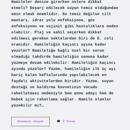
Hamileler denize girerken nelere dikkat
etmeli? Deşarj edilecek suyun temiz olduğundan
emin olmak önemlidir. Su temiz değilse cilt
mantarı, idrar yolu enfeksiyonu, göz
enfeksiyonu ve vajinit gibi hastalıklara neden
olabilir. Plaj ve sahil seçerken dikkat
edilmesi gereken noktalardan biri de E. coli
oranıdır. Hamileliğin kaçıncı ayına kadar
yüzülür? Hamileliğe bağlı özel bir sorun
olmadığı takdirde hamileliğin sonuna kadar
yüzmeye devam edilebilir: Hamileliğin kaçıncı
ayında yüzülür? Yüzme, hamileliğin ilk üç ayı
hariç kalan haftalarında yapılabilecek en
faydalı aktivitelerden biridir. Yüzme, suyun
desteği ve kaldırma kuvvetinin vücudu
rahatlatması nedeniyle hem anne adayı hem de
bebek için rahatlama sağlar. Hamile olanlar
yüzebilir mi?…
Hamilelikte
Devamını okuyun
2 Yorum
Yüzerken
Nelere