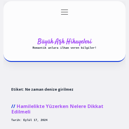
menüyü
Anasayfa
Gizlilik Politikası
aç
Yasal Uyarı
Hakkımızda
Büyük Aşk Hikayeleri
Romantik anlara ilham veren bilgiler!
Etiket:
Ne zaman denize girilmez
Hamilelikte Yüzerken Nelere Dikkat
Edilmeli
Tarih: Eylül 17, 2024