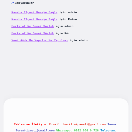
Son yorumlar
Kasaba Ilçesi Nereye Bağlı
için
admin
Kasaba Ilçesi Nereye Bağlı
için
Emine
Bertaraf Ne Demek Sözlük
için
admin
Bertaraf Ne Demek Sözlük
için
Köz
Yeni Ayda Ne Yapılır Ne Yapılmaz
için
admin
iriş
betexpergiris.casino
betexper güncel giriş
Reklam ve İletişim:
E-mail:
backlinkpaneli@gmail.com
Teams:
forumhizmeti@gmail.com
Whatsapp: 0262 606 0 726
Telegram: