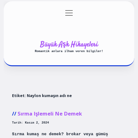
menüyü
Anasayfa
Gizlilik Politikası
aç
Yasal Uyarı
Hakkımızda
Büyük Aşk Hikayeleri
Romantik anlara ilham veren bilgiler!
Etiket:
Naylon kumaşın adı ne
Sırma Işlemeli Ne Demek
Tarih: Kasım 2, 2024
Sırma kumaş ne demek? brokar veya gümüş