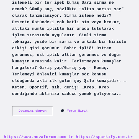
işlemeli bir tür ipek kumaş Sarı sırma ne
demek? Gümüş saç, sözlükte “altın sarısı saç”
olarak tanımlanıyor. Sırma işleme nedir?
Desenin üstündeki çok katlı sim veya brokar,
alttaki mumlu iplikle bir arada tutularak
işlem sırasında uygulanır. Simli sirma
tekniği, yüzde bir sarma ve arkada bir hiristo
dikişi gibi görünür. Bobin ipliği üstten
görünmez, üst iplik alttan görünmez ve düğüm
kumaşın arasında kalır. Terletmeyen kumaşlar
hangileri? Giriş yap/Giriş yap – Kumaş.
Terlemeyi önleyici kumaşlar söz konusu
olduğunda akla ilk gelen şey Şile kumaşıdır. …
Keten. Sportif, şık, geniş! …Krep. Krep
dendiğinde aklınıza sadece yemek geliyorsa,…
Sırma
Devamını okuyun
Yorum Bırak
Işlemeli
Ne
Demek
https://www.novaforum.com.tr
https://sparkify.com.tr