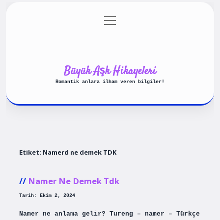
menüyü
Anasayfa
Gizlilik Politikası
aç
Yasal Uyarı
Hakkımızda
Büyük Aşk Hikayeleri
Romantik anlara ilham veren bilgiler!
Etiket:
Namerd ne demek TDK
Namer Ne Demek Tdk
Tarih: Ekim 2, 2024
Namer ne anlama gelir? Tureng – namer – Türkçe