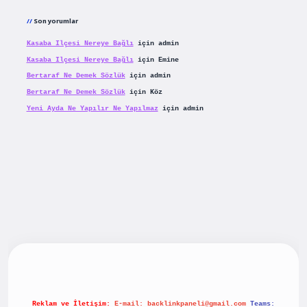
Son yorumlar
Kasaba Ilçesi Nereye Bağlı
için
admin
Kasaba Ilçesi Nereye Bağlı
için
Emine
Bertaraf Ne Demek Sözlük
için
admin
Bertaraf Ne Demek Sözlük
için
Köz
Yeni Ayda Ne Yapılır Ne Yapılmaz
için
admin
yeni giriş
betexpergiris.casino
betexper güncel giriş
Reklam ve İletişim:
E-mail:
backlinkpaneli@gmail.com
Teams: