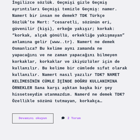
İngilizce sözlük. Geçmişi gizle Geçmiş
ayrıntıları Geçmişi temizle Geçmiş: namer.
Namert bir insan ne demek? TDK Türkçe
Sözlük’te Mert: “cesaretli, sözünün eri,
güvenilir (kişi), erkeğe yakışır; korkak:
“korkak, alçak gönüllü, erkekliğe yakışmayan”
anlamına gelir (www..tr). Namert ne demek
Osmanlıca? Bu kelime aynı zamanda ne
yapacağını ve ne zaman yapacağını bilmeyen
korkaklar, korkaklar ve ikiyüzlüler için de
kullanılır. Bu kelime bir cümlede sıfat olarak
kullanılır. Namert nasıl yazılır TDK? NAMET
KELİMESİNİN CÜMLE İÇİNDE DOĞRU KULLANIMINA
ÖRNEKLER Sana karşı aşktan başka bir şey
hissetseydim utanmazdım. Namerd ne demek TDK?
Özellikle sözünü tutmayan, korkakça…
Namer
Devamını okuyun
2 Yorum
Ne
Demek
Tdk