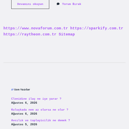
Morfoloji
Devamını okuyun
Yorum Bırak
Türkçe
Ne
Demek
https://www.novaforum.com.tr
https://sparkify.com.tr
https://raytheon.com.tr
Sitemap
Sidebar
Son Yazılar
Clonidine ilaç ne işe yarar ?
Ağustos 6, 2026
Kuluçkada nem az olursa ne olur ?
Ağustos 6, 2026
Avcılık ve toplayicilik ne demek ?
Ağustos 5, 2026