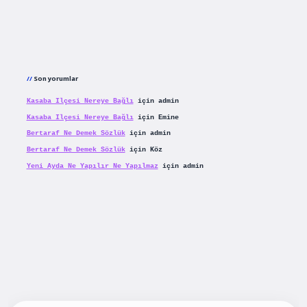
Son yorumlar
Kasaba Ilçesi Nereye Bağlı
için
admin
Kasaba Ilçesi Nereye Bağlı
için
Emine
Bertaraf Ne Demek Sözlük
için
admin
Bertaraf Ne Demek Sözlük
için
Köz
Yeni Ayda Ne Yapılır Ne Yapılmaz
için
admin
iş
betexpergiris.casino
betexper güncel giriş