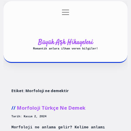
menüyü
Anasayfa
Gizlilik Politikası
aç
Yasal Uyarı
Hakkımızda
Büyük Aşk Hikayeleri
Romantik anlara ilham veren bilgiler!
Etiket:
Morfoloji ne demektir
Morfoloji Türkçe Ne Demek
Tarih: Kasım 2, 2024
Morfoloji ne anlama gelir? Kelime anlamı