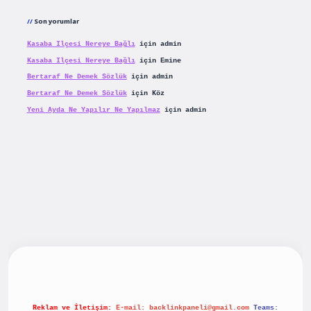
Son yorumlar
Kasaba Ilçesi Nereye Bağlı
için
admin
Kasaba Ilçesi Nereye Bağlı
için
Emine
Bertaraf Ne Demek Sözlük
için
admin
Bertaraf Ne Demek Sözlük
için
Köz
Yeni Ayda Ne Yapılır Ne Yapılmaz
için
admin
 yeni giriş
betexpergiris.casino
betexper güncel giriş
Reklam ve İletişim:
E-mail:
backlinkpaneli@gmail.com
Teams: