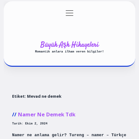
menüyü
Anasayfa
Gizlilik Politikası
aç
Yasal Uyarı
Hakkımızda
Büyük Aşk Hikayeleri
Romantik anlara ilham veren bilgiler!
Etiket:
Mevad ne demek
Namer Ne Demek Tdk
Tarih: Ekim 2, 2024
Namer ne anlama gelir? Tureng – namer – Türkçe