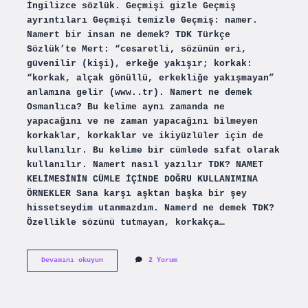
İngilizce sözlük. Geçmişi gizle Geçmiş
ayrıntıları Geçmişi temizle Geçmiş: namer.
Namert bir insan ne demek? TDK Türkçe
Sözlük’te Mert: “cesaretli, sözünün eri,
güvenilir (kişi), erkeğe yakışır; korkak:
“korkak, alçak gönüllü, erkekliğe yakışmayan”
anlamına gelir (www..tr). Namert ne demek
Osmanlıca? Bu kelime aynı zamanda ne
yapacağını ve ne zaman yapacağını bilmeyen
korkaklar, korkaklar ve ikiyüzlüler için de
kullanılır. Bu kelime bir cümlede sıfat olarak
kullanılır. Namert nasıl yazılır TDK? NAMET
KELİMESİNİN CÜMLE İÇİNDE DOĞRU KULLANIMINA
ÖRNEKLER Sana karşı aşktan başka bir şey
hissetseydim utanmazdım. Namerd ne demek TDK?
Özellikle sözünü tutmayan, korkakça…
Namer
Devamını okuyun
2 Yorum
Ne
Demek
Tdk