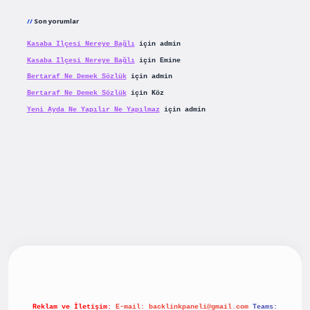
Son yorumlar
Kasaba Ilçesi Nereye Bağlı
için
admin
Kasaba Ilçesi Nereye Bağlı
için
Emine
Bertaraf Ne Demek Sözlük
için
admin
Bertaraf Ne Demek Sözlük
için
Köz
Yeni Ayda Ne Yapılır Ne Yapılmaz
için
admin
riş
betexpergiris.casino
betexper güncel giriş
Reklam ve İletişim:
E-mail:
backlinkpaneli@gmail.com
Teams: