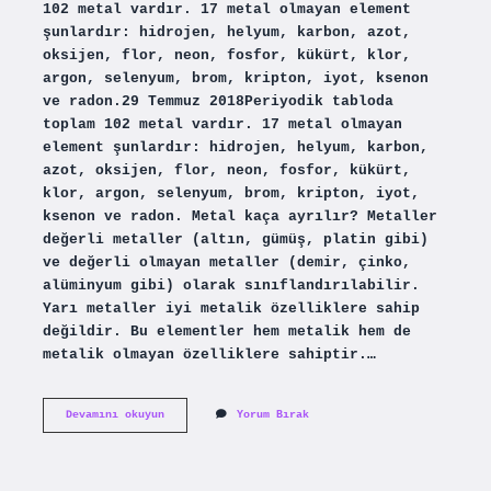
102 metal vardır. 17 metal olmayan element
şunlardır: hidrojen, helyum, karbon, azot,
oksijen, flor, neon, fosfor, kükürt, klor,
argon, selenyum, brom, kripton, iyot, ksenon
ve radon.29 Temmuz 2018Periyodik tabloda
toplam 102 metal vardır. 17 metal olmayan
element şunlardır: hidrojen, helyum, karbon,
azot, oksijen, flor, neon, fosfor, kükürt,
klor, argon, selenyum, brom, kripton, iyot,
ksenon ve radon. Metal kaça ayrılır? Metaller
değerli metaller (altın, gümüş, platin gibi)
ve değerli olmayan metaller (demir, çinko,
alüminyum gibi) olarak sınıflandırılabilir.
Yarı metaller iyi metalik özelliklere sahip
değildir. Bu elementler hem metalik hem de
metalik olmayan özelliklere sahiptir.…
Dünyada
Devamını okuyun
Yorum Bırak
Kaç
Tane
Metal
Vardır