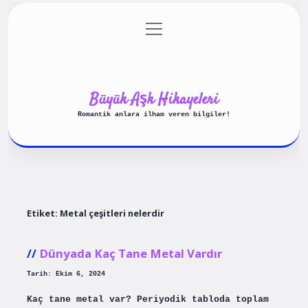
menüyü
Anasayfa
Gizlilik Politikası
aç
Yasal Uyarı
Hakkımızda
Büyük Aşk Hikayeleri
Romantik anlara ilham veren bilgiler!
Etiket:
Metal çeşitleri nelerdir
Dünyada Kaç Tane Metal Vardır
Tarih: Ekim 6, 2024
Kaç tane metal var? Periyodik tabloda toplam