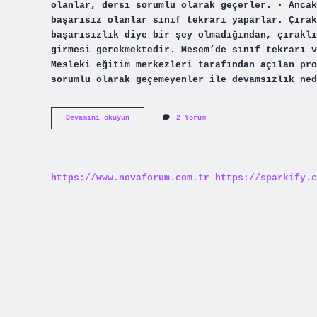
olanlar, dersi sorumlu olarak geçerler. · Ancak
başarısız olanlar sınıf tekrarı yaparlar. Çırak
başarısızlık diye bir şey olmadığından, çıraklı
girmesi gerekmektedir. Mesem’de sınıf tekrarı v
Mesleki eğitim merkezleri tarafından açılan pro
sorumlu olarak geçemeyenler ile devamsızlık ned
Mesleki
Devamını okuyun
2 Yorum
Ve
Teknik
Anadolu
Lisesinde
Kalma
https://www.novaforum.com.tr
https://sparkify.c
Var
Mı