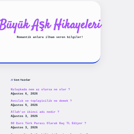
Büyük Aşk Hikayeleri
Romantik anlara ilham veren bilgiler!
Sidebar
ilbet yeni giriş
betexpergir
Son Yazılar
Kuluçkada nem az olursa ne olur ?
Ağustos 6, 2026
Avcılık ve toplayicilik ne demek ?
Ağustos 5, 2026
Allah’ın ikinci adı nedir ?
Ağustos 3, 2026
80 Euro Türk Parası Olarak Kaç TL Ediyor ?
Ağustos 3, 2026